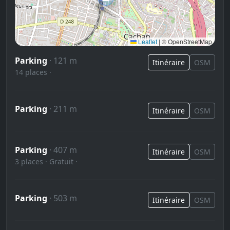
Leaflet
|
© OpenStreetMap
Parking
· 121 m
Itinéraire
OSM
14 places ·
Parking
· 211 m
Itinéraire
OSM
Parking
· 407 m
Itinéraire
OSM
3 places · Gratuit ·
Parking
· 503 m
Itinéraire
OSM