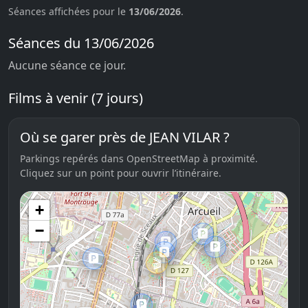
Séances affichées pour le
13/06/2026
.
Séances du 13/06/2026
Aucune séance ce jour.
Films à venir (7 jours)
Où se garer près de JEAN VILAR ?
Parkings repérés dans OpenStreetMap à proximité.
Cliquez sur un point pour ouvrir l’itinéraire.
+
−
🅿️
🅿️
🅿️
🅿️
🅿️
🎬
🅿️