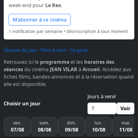
week-end pour
Le Rex
.
M’abonner à ce cinéma
1 notification par semaine • désinscription à tout moment
Séances du jour
·
Films à venir
·
Se garer
Retrouvez ici le
programme
et les
horaires des
séances
du cinéma
JEAN VILAR
à
Arcueil
. Accédez aux
fiches films, bandes-annonces et à la réservation quand
elle est disponible.
Jours à venir
Choisir un jour
Voir
ven.
sam.
dim.
lun.
mar.
07/08
08/08
09/08
10/08
11/08