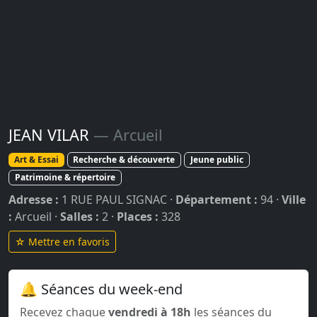
JEAN VILAR
— Arcueil
Art & Essai
Recherche & découverte
Jeune public
Patrimoine & répertoire
Adresse :
1 RUE PAUL SIGNAC ·
Département :
94 ·
Ville
:
Arcueil ·
Salles :
2 ·
Places :
328
☆ Mettre en favoris
🔔 Séances du week-end
Recevez chaque
vendredi à 18h
les séances du