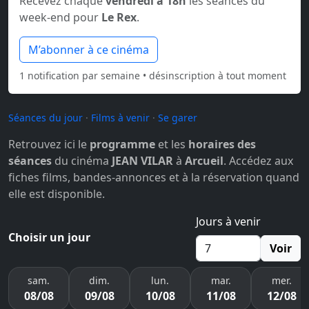
Recevez chaque
vendredi à 18h
les séances du
week-end pour
Le Rex
.
M’abonner à ce cinéma
1 notification par semaine • désinscription à tout moment
Séances du jour
·
Films à venir
·
Se garer
Retrouvez ici le
programme
et les
horaires des
séances
du cinéma
JEAN VILAR
à
Arcueil
. Accédez aux
fiches films, bandes-annonces et à la réservation quand
elle est disponible.
Jours à venir
Choisir un jour
Voir
sam.
dim.
lun.
mar.
mer.
08/08
09/08
10/08
11/08
12/08