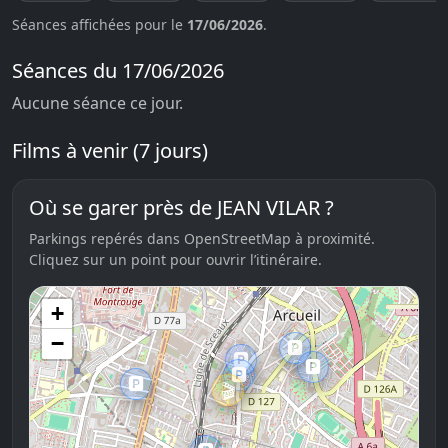
Séances affichées pour le
17/06/2026
.
Séances du 17/06/2026
Aucune séance ce jour.
Films à venir (7 jours)
Où se garer près de JEAN VILAR ?
Parkings repérés dans OpenStreetMap à proximité.
Cliquez sur un point pour ouvrir l’itinéraire.
+
−
🅿️
🅿️
🅿️
🅿️
🅿️
🎬