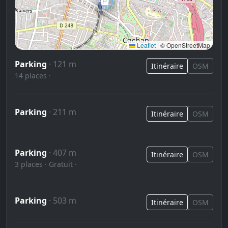
🅿️
Leaflet
|
© OpenStreetMap
Parking
· 121 m
Itinéraire
OSM
14 places ·
Parking
· 211 m
Itinéraire
OSM
Parking
· 407 m
Itinéraire
OSM
3 places · Gratuit ·
Parking
· 503 m
Itinéraire
OSM