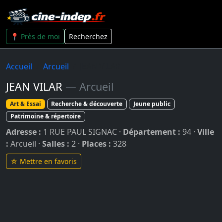
📍 Près de moi
Recherchez
Accueil
Arcueil
JEAN VILAR
JEAN VILAR
— Arcueil
Art & Essai
Recherche & découverte
Jeune public
Patrimoine & répertoire
Adresse :
1 RUE PAUL SIGNAC ·
Département :
94 ·
Ville
:
Arcueil ·
Salles :
2 ·
Places :
328
☆ Mettre en favoris