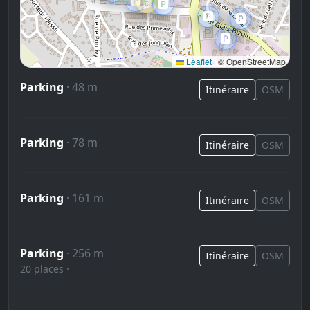
🅿️
🎬
🅿️
🅿️
🅿️
🅿️
Leaflet
|
© OpenStreetMap
Parking
· 48 m
Itinéraire
OSM
Parking
· 78 m
Itinéraire
OSM
Parking
· 161 m
Itinéraire
OSM
Parking
· 256 m
Itinéraire
OSM
20 places ·