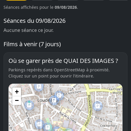
Séances affichées pour le
09/08/2026
.
Séances du 09/08/2026
Aucune séance ce jour.
Films à venir (7 jours)
Où se garer près de QUAI DES IMAGES ?
Parkings repérés dans OpenStreetMap à proximité.
Cliquez sur un point pour ouvrir l’itinéraire.
🅿️
+
🅿️
−
🅿️
🅿️
🅿️
🅿️
🅿️