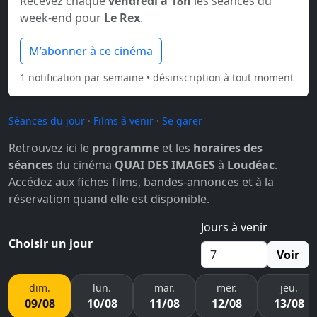
Recevez chaque
vendredi à 18h
les séances du
week-end pour
Le Rex
.
M’abonner à ce cinéma
1 notification par semaine • désinscription à tout moment
Séances du jour
·
Films à venir
·
Se garer
Retrouvez ici le
programme
et les
horaires des
séances
du cinéma
QUAI DES IMAGES
à
Loudéac
.
Accédez aux fiches films, bandes-annonces et à la
réservation quand elle est disponible.
Jours à venir
Choisir un jour
Voir
dim.
lun.
mar.
mer.
jeu.
09/08
10/08
11/08
12/08
13/08