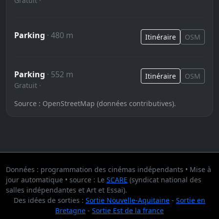
Gratuit ·
Parking
· 480 m
Itinéraire
OSM
Parking
· 552 m
Itinéraire
OSM
Gratuit ·
Source : OpenStreetMap (données contributives).
Données : programmation des cinémas indépendants • Mise à
jour automatique • source : Le
SCARE
(syndicat national des
salles indépendantes et Art et Essai).
Des idées de sorties :
Sortie Nouvelle-Aquitaine
-
Sortie en
Bretagne
-
Sortie Est de la france