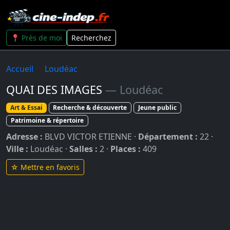
📍 Près de moi
Recherchez
Accueil
Loudéac
QUAI DES IMAGES
QUAI DES IMAGES
— Loudéac
Art & Essai
Recherche & découverte
Jeune public
Patrimoine & répertoire
Adresse :
BLVD VICTOR ETIENNE ·
Département :
22 ·
Ville :
Loudéac ·
Salles :
2 ·
Places :
409
☆ Mettre en favoris