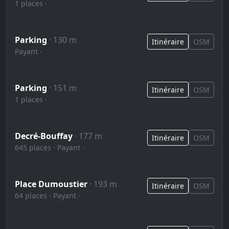
1 places ·
Parking
· 130 m
Itinéraire
OSM
Payant ·
Parking
· 151 m
Itinéraire
OSM
1 places ·
Decré-Bouffay
· 177 m
Itinéraire
OSM
645 places · Payant ·
Place Dumoustier
· 193 m
Itinéraire
OSM
64 places · Payant ·