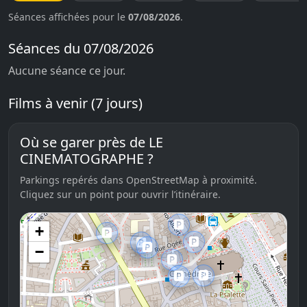
Séances affichées pour le
07/08/2026
.
Séances du 07/08/2026
Aucune séance ce jour.
Films à venir (7 jours)
Où se garer près de LE
CINEMATOGRAPHE ?
Parkings repérés dans OpenStreetMap à proximité.
Cliquez sur un point pour ouvrir l’itinéraire.
🅿️
+
🅿️
🅿️
🅿️
🅿️
−
🅿️
🅿️
🅿️