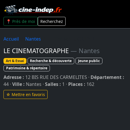
📍 Près de moi
Recherchez
Accueil
Nantes
LE CINEMATOGRAPHE
LE CINEMATOGRAPHE
— Nantes
Art & Essai
Recherche & découverte
Jeune public
Patrimoine & répertoire
Adresse :
12 BIS RUE DES CARMELITES ·
Département :
44 ·
Ville :
Nantes ·
Salles :
1 ·
Places :
162
☆ Mettre en favoris