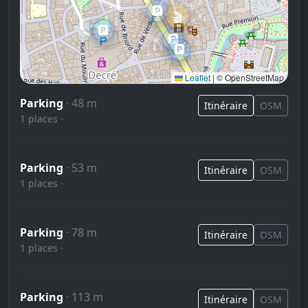
🅿️
🎬
🅿️
🅿️
🅿️
Leaflet
|
© OpenStreetMap
Parking
· 48 m
Itinéraire
OSM
1 places ·
Parking
· 53 m
Itinéraire
OSM
1 places ·
Parking
· 78 m
Itinéraire
OSM
1 places ·
Parking
· 113 m
Itinéraire
OSM