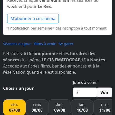
Recevez chaque
vendredi à 18h
les séances du
week-end pour
Le Rex
.
M’abonner à ce cinéma
1 notification par semaine • désinscription à tout moment
Séances du jour
·
Films à venir
·
Se garer
Retrouvez ici le
programme
et les
horaires des
séances
du cinéma
LE CINEMATOGRAPHE
à
Nantes
.
Accédez aux fiches films, bandes-annonces et à la
réservation quand elle est disponible.
Jours à venir
Choisir un jour
Voir
ven.
sam.
dim.
lun.
mar.
07/08
08/08
09/08
10/08
11/08