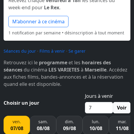
Recevez chaque
vendredi à 18h
les séances du
week-end pour
Le Rex
.
M’abonner à ce cinéma
1 notification par semaine • désinscription à tout moment
Séances du jour
·
Films à venir
·
Se garer
Retrouvez ici le
programme
et les
horaires des
séances
du cinéma
LES VARIETES
à
Marseille
. Accédez
aux fiches films, bandes-annonces et à la réservation
quand elle est disponible.
Jours à venir
Choisir un jour
Voir
ven.
sam.
dim.
lun.
mar.
07/08
08/08
09/08
10/08
11/08