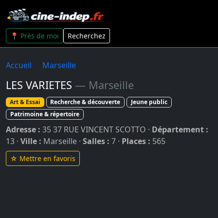
📍 Près de moi
Recherchez
Accueil
Marseille
LES VARIETES
LES VARIETES
— Marseille
Art & Essai
Recherche & découverte
Jeune public
Patrimoine & répertoire
Adresse :
35 37 RUE VINCENT SCOTTO ·
Département :
13 ·
Ville :
Marseille ·
Salles :
7 ·
Places :
565
☆ Mettre en favoris