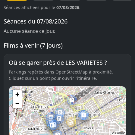
Séances affichées pour le
07/08/2026
.
Séances du 07/08/2026
Aucune séance ce jour.
Films à venir (7 jours)
Où se garer près de LES VARIETES ?
Parkings repérés dans OpenStreetMap à proximité.
Cliquez sur un point pour ouvrir l’itinéraire.
+
🅿️
−
🅿️
🅿️
🅿️
🅿️
🅿️
🎬
🅿️
🅿️
🅿️
🅿️