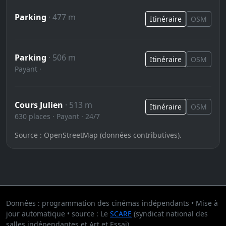
Parking
· 477 m
Itinéraire
OSM
Parking
· 506 m
Itinéraire
OSM
Payant ·
Cours Julien
· 513 m
Itinéraire
OSM
630 places · Payant · 24/7
Source : OpenStreetMap (données contributives).
Données : programmation des cinémas indépendants • Mise à
jour automatique • source : Le
SCARE
(syndicat national des
salles indépendantes et Art et Essai).