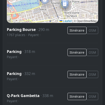
🅿️
🅿️
Leaflet
|
© OpenStreetMap
Parking Bourse
· 290 m
Itinéraire
OSM
1767 places · Payant ·
Parking
· 318 m
Itinéraire
OSM
Payant ·
Parking
· 332 m
Itinéraire
OSM
Payant ·
Q-Park Gambetta
· 338 m
Itinéraire
OSM
Payant ·