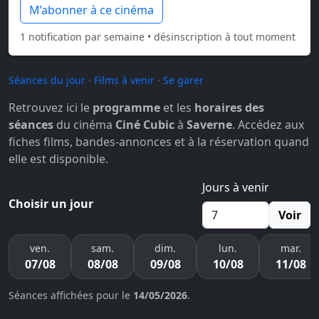
M’abonner à ce cinéma
1 notification par semaine • désinscription à tout moment
Séances du jour
·
Films à venir
·
Se garer
Retrouvez ici le
programme
et les
horaires des
séances
du cinéma
Ciné Cubic
à
Saverne
. Accédez aux
fiches films, bandes-annonces et à la réservation quand
elle est disponible.
Jours à venir
Choisir un jour
Voir
ven.
sam.
dim.
lun.
mar.
07/08
08/08
09/08
10/08
11/08
Séances affichées pour le
14/05/2026
.