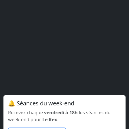
🔔 Séances du week-end
Recevez chaque
vendredi à 18h
les séances du
week-end pour
Le Rex
.