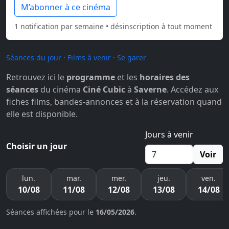
M’abonner à ce cinéma
1 notification par semaine • désinscription à tout moment
Séances du jour
·
Films à venir
·
Se garer
Retrouvez ici le
programme
et les
horaires des
séances
du cinéma
Ciné Cubic
à
Saverne
. Accédez aux
fiches films, bandes-annonces et à la réservation quand
elle est disponible.
Jours à venir
Choisir un jour
Voir
lun.
mar.
mer.
jeu.
ven.
10/08
11/08
12/08
13/08
14/08
Séances affichées pour le
16/05/2026
.