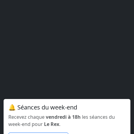
🔔 Séances du week-end
Recevez chaque
vendredi à 18h
les séances du
week-end pour
Le Rex
.