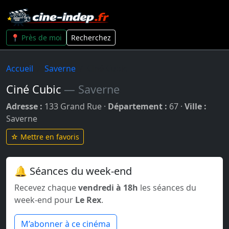
📍 Près de moi
Recherchez
Accueil
Saverne
Ciné Cubic
Ciné Cubic
— Saverne
Adresse :
133 Grand Rue ·
Département :
67 ·
Ville :
Saverne
☆ Mettre en favoris
🔔 Séances du week-end
Recevez chaque
vendredi à 18h
les séances du
week-end pour
Le Rex
.
M’abonner à ce cinéma