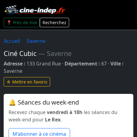
📍 Près de moi
Recherchez
Accueil
Saverne
Ciné Cubic
Ciné Cubic
— Saverne
Adresse :
133 Grand Rue ·
Département :
67 ·
Ville :
Saverne
☆ Mettre en favoris
🔔 Séances du week-end
Recevez chaque
vendredi à 18h
les séances du
week-end pour
Le Rex
.
M’abonner à ce cinéma