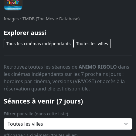
Images : TMDB (The Movie Database)
Explorer aussi
Tous les cinémas indépendants
Toutes les villes
Retrouvez toutes les séances de
ANIMO RIGOLO
dans
les cinémas indépendants sur les 7 prochains jours :
horaires par cinéma, versions (VF/VOST) et accès à la
réservation quand elle est disponible.
Séances à venir (7 jours)
Filtrer par ville (dans cette liste)
Affichage : 1 cinéma(s) (toutes villes).