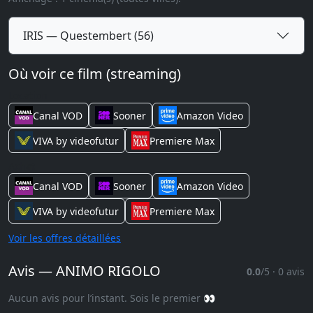
IRIS — Questembert (56)
Où voir ce film (streaming)
Location
Canal VOD
Sooner
Amazon Video
VIVA by videofutur
Premiere Max
Achat
Canal VOD
Sooner
Amazon Video
VIVA by videofutur
Premiere Max
Voir les offres détaillées
Avis — ANIMO RIGOLO
0.0
/5 · 0 avis
Aucun avis pour l’instant. Sois le premier 👀