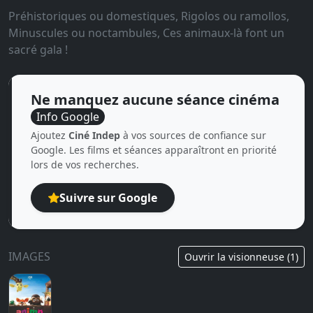
Préhistoriques ou domestiques, Rigolos ou ramollos,
Minuscules ou noctambules, Ces animaux-là font un
sacré gala !
Ne manquez aucune séance cinéma
Info Google
Ajoutez
Ciné Indep
à vos sources de confiance sur
Google. Les films et séances apparaîtront en priorité
lors de vos recherches.
Suivre sur Google
IMAGES
Ouvrir la visionneuse (1)