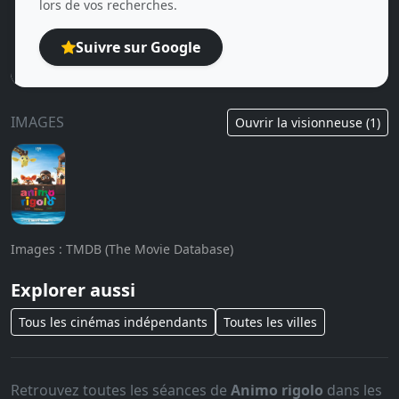
lors de vos recherches.
Suivre sur Google
IMAGES
Ouvrir la visionneuse (1)
Images : TMDB (The Movie Database)
Explorer aussi
Tous les cinémas indépendants
Toutes les villes
Retrouvez toutes les séances de
Animo rigolo
dans les