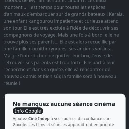
!Zoobox de Myriam Schott et Linda Yi : Les eaux
montent… il est temps pour toutes les espèces
d’animaux d’embarquer sur de grands bateaux ! Kerala,
une enfant kangourou impatiente et curieuse attend
son tour. Elle est très excitée à l’idée de découvrir ses
compagnons de voyage. Mais une fois à bord, elle ne
trouve plus ses parents… Elle est alors recueillie par
une famille d’ornithorynques, ses anciens voisins.
Malgré l’interdiction de quitter leur box, l'envie de
retrouver ses parents est trop forte. Elle part à leur
recherche et dans sa quête, elle va rencontrer de
nouveaux amis et bien sûr, la famille sera à nouveau
réunie !
Ne manquez aucune séance cinéma
Info Google
Ajoutez
Ciné Indep
à vos sources de confiance sur
Google. Les films et séances apparaîtront en priorité