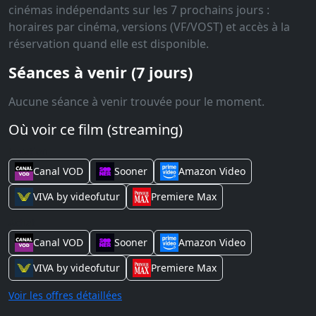
cinémas indépendants sur les 7 prochains jours :
horaires par cinéma, versions (VF/VOST) et accès à la
réservation quand elle est disponible.
Séances à venir (7 jours)
Aucune séance à venir trouvée pour le moment.
Où voir ce film (streaming)
Location
Canal VOD
Sooner
Amazon Video
VIVA by videofutur
Premiere Max
Achat
Canal VOD
Sooner
Amazon Video
VIVA by videofutur
Premiere Max
Voir les offres détaillées