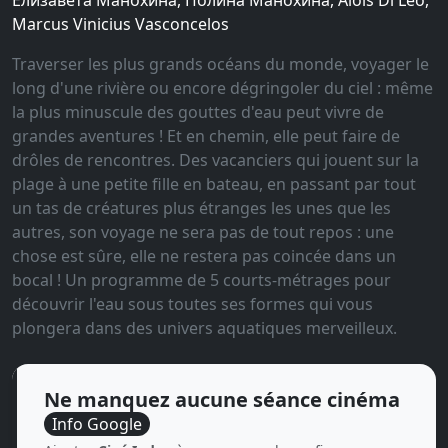
Елизавета Манохина, Полина Манохина, Alois Di Leo,
Marcus Vinicius Vasconcelos
Traverser les plus grands océans du monde, voyager le
long d'une rivière ou encore dégringoler du ciel : même
la plus minuscule des gouttes d'eau peut vivre de
grandes aventures ! Et en chemin, elle peut faire de
drôles de rencontres. Des vacanciers qui jouent sur la
plage à une petite fille en bateau, en passant par tout
un tas de créatures plus étranges les unes que les
autres, son voyage ne sera pas de tout repos : une
chose est sûre, elle ne restera pas coincée dans un
bocal ! Un programme de 5 courts-métrages pour
découvrir l'eau sous toutes ses formes qui vous
plongera dans des univers aquatiques merveilleux.
Ne manquez aucune séance cinéma
Info Google