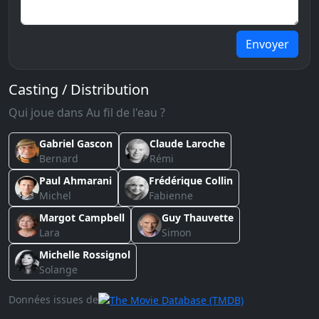
Envoyer
Casting / Distribution
Qui joue dans Au fil de l'eau ?
Gabriel Gascon
Claude Laroche
Bernard
Rémi
Paul Ahmarani
Frédérique Collin
Michel
Fabienne
Margot Campbell
Guy Thauvette
Lara
Simon
Michelle Rossignol
Solange
Données issues de