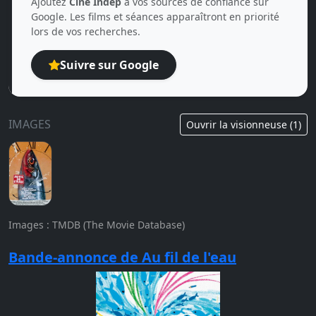
Ajoutez
Ciné Indep
à vos sources de confiance sur
Google. Les films et séances apparaîtront en priorité
lors de vos recherches.
Suivre sur Google
IMAGES
Ouvrir la visionneuse (1)
Images : TMDB (The Movie Database)
Bande-annonce de Au fil de l'eau