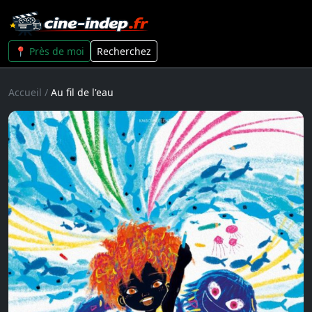
📍 Près de moi
Recherchez
Accueil
/
Au fil de l'eau