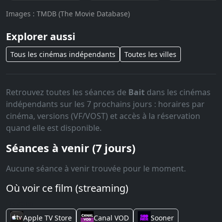
Images : TMDB (The Movie Database)
Explorer aussi
Tous les cinémas indépendants
Toutes les villes
Retrouvez toutes les séances de
Bait
dans les cinémas
indépendants sur les 7 prochains jours : horaires par
cinéma, versions (VF/VOST) et accès à la réservation
quand elle est disponible.
Séances à venir (7 jours)
Aucune séance à venir trouvée pour le moment.
Où voir ce film (streaming)
Location
Apple TV Store
Canal VOD
Sooner