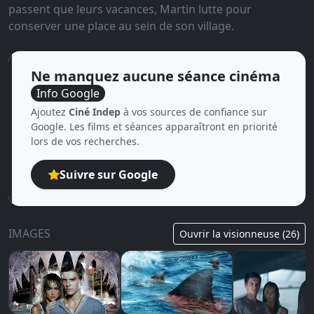
passent que leurs vacances, Martin lutte pour
conserver une place au sein de son village.
Ne manquez aucune séance cinéma
Info Google
Ajoutez
Ciné Indep
à vos sources de confiance sur
Google. Les films et séances apparaîtront en priorité
lors de vos recherches.
Suivre sur Google
IMAGES
Ouvrir la visionneuse (26)