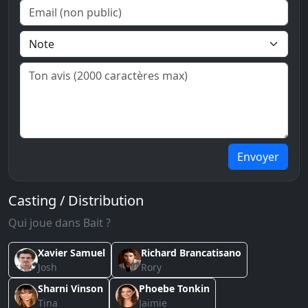
Envoyer
Casting / Distribution
Qui joue dans Bait ?
Xavier Samuel
Richard Brancatisano
Josh
Rory
Sharni Vinson
Phoebe Tonkin
Tina
Jaimie