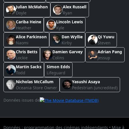
Julian McMahon
Alex Russell
Doyle
Ryan
Cariba Heine
Lincoln Lewis
Heather
Kyle
Alice Parkinson
Dan Wyllie
Qi Yuwu
Naomi
Kirby
Steven
Chris Betts
Damien Garvey
Adrian Pang
Lockie
Colins
Jessup
Martin Sacks
Simon Edds
Todd
Lifeguard
Nicholas McCallum
Yasushi Asaya
Oceania Store Owner
Pedestrian (uncredited)
Données issues de
Données : programmation des cinémas indépendants • Mise à