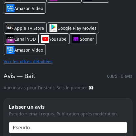
Amazon Video
Achat
Apple TV Store
Google Play Movies
Canal VOD
YouTube
Sooner
Amazon Video
Voir les offres détaillées
Avis — Bait
0.0
/5 · 0 avis
Aucun avis pour l’instant. Sois le premier 👀
Laisser un avis
Pseudo + email requis. Publication après modération.