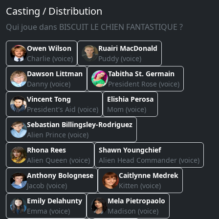
Casting / Distribution
Qui joue dans BISCUIT LE CHIEN FANTASTIQUE ?
Owen Wilson
Ruairi MacDonald
Charlie (voice)
Puddy (voice)
Dawson Littman
Tabitha St. Germain
Danny (voice)
President Rose (voice)
Vincent Tong
Elishia Perosa
President's Aid (voice)
Mom (voice)
Sebastian Billingsley-Rodriguez
Alien Prince (voice)
Rhona Rees
Shawn Youngchief
Alien Queen (voice)
Alien Head Commander (voice)
Anthony Bolognese
Caitlynne Medrek
Jacob (voice)
Kitten (voice)
Emily Delahunty
Mela Pietropaolo
Emma (voice)
Madison (voice)