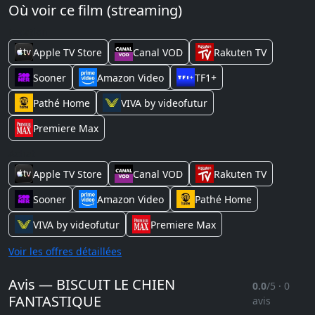
Où voir ce film (streaming)
Location
Apple TV Store
Canal VOD
Rakuten TV
Sooner
Amazon Video
TF1+
Pathé Home
VIVA by videofutur
Premiere Max
Achat
Apple TV Store
Canal VOD
Rakuten TV
Sooner
Amazon Video
Pathé Home
VIVA by videofutur
Premiere Max
Voir les offres détaillées
Avis — BISCUIT LE CHIEN
0.0
/5 · 0
FANTASTIQUE
avis