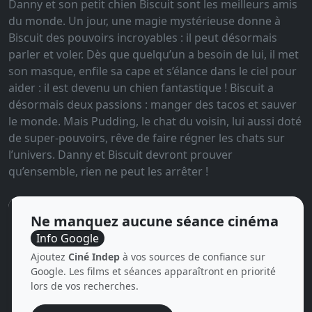
Danny et son petit chien Biscuit sont les meilleurs amis
du monde. Un jour, une magie mystérieuse donne à
Biscuit des pouvoirs incroyables : il peut désormais
parler et voler. Dès que quelqu’un a besoin de lui, il met
son masque, enfile sa cape et s’élance dans le ciel pour
aider : il est devenu un chien fantastique ! Biscuit a
désormais deux passions : manger des tacos et sauver
le monde. Mais Pudding, le chat du voisin, lui aussi doté
de super-pouvoirs, rêve de faire régner les chats sur
l’univers. Danny et Biscuit devront prouver
qu’ensemble, rien ne peut les arrêter !
Ne manquez aucune séance cinéma
Info Google
Ajoutez
Ciné Indep
à vos sources de confiance sur
Google. Les films et séances apparaîtront en priorité
lors de vos recherches.