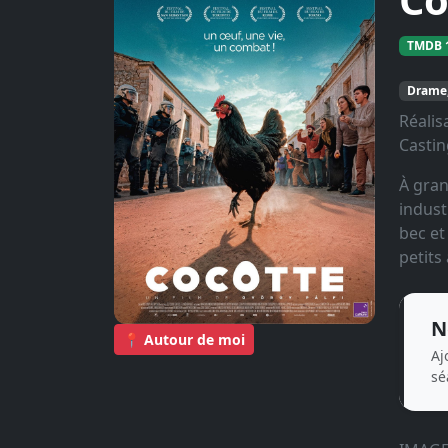
TMDB 1
Drame,
Réalis
Castin
À gran
indust
bec et
petits
N
📍 Autour de moi
Aj
sé