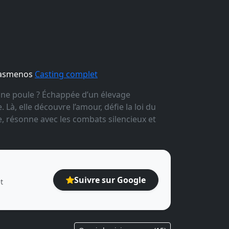
kiasmenos
Casting complet
 une poule ? Échappée d’un élevage
 Là, elle découvre l’amour, défie la loi du
e, résonne avec les combats silencieux et
Suivre sur Google
t