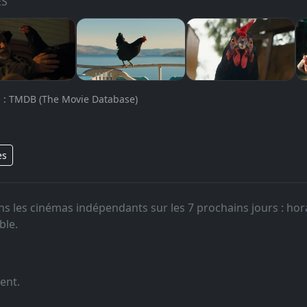
ES
 : TMDB (The Movie Database)
es
s les cinémas indépendants sur les 7 prochains jours : hor
ble.
ent.