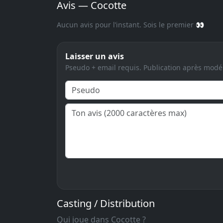
Avis — Cocotte
Aucun avis pour l’instant. Sois le premier 👀
Laisser un avis
Pseudo + email requis. Publication après modé
Casting / Distribution
Qui joue dans Cocotte ?