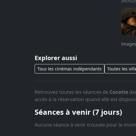
IMAG
Images
Explorer aussi
Tous les cinémas indépendants
Toutes les vill
Retrouvez toutes les séances de
Cocotte
dan
accès à la réservation quand elle est disponi
Séances à venir (7 jours)
Aucune séance à venir trouvée pour le mom