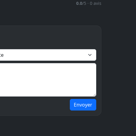
0.0
/5 · 0 avis
Envoyer