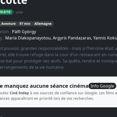
1 vote
0.0/10
 Aventure
97 min
Allemagne
ation :
Pálfi György
g :
Maria Diakopanayotou, Argyris Pandazaras, Yannis Ko
d pouvoir, grandes responsabilités - mais si l’héroïne était
riel, elle trouve refuge dans la cour d’un restaurant en ruine.
 se bat pour protéger ses œufs. Sa quête, tendre et ironiqu
 arrangements de la vie humaine.
e manquez aucune séance cinéma
Info Google
outez
Ciné Indep
à vos sources de confiance sur Google. Les films e
ances apparaîtront en priorité lors de vos recherches.