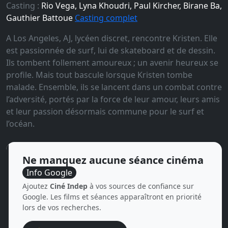
Casting :
Rio Vega, Lyna Khoudri, Paul Kircher, Birane Ba,
Gauthier Battoue
Casting complet
A Los Angeles, AJ, lycéen discret, rencontre Kristen. Elle
est passionnée de surf, lui de skateboard et de dessin.
Ils tombent follement amoureux ; un avenir heureux se
profile. Mais tout bascule lorsque Kristen tombe
malade. Ensemble, ils se lancent dans un combat contre
l’adversité, portés par la force de leur amour, leurs amis
et leur passion désormais commune pour le surf et
l’océan.
Ne manquez aucune séance cinéma
Info Google
Ajoutez
Ciné Indep
à vos sources de confiance sur
Google. Les films et séances apparaîtront en priorité
lors de vos recherches.