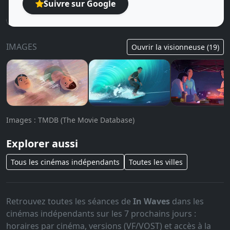
Suivre sur Google
IMAGES
Ouvrir la visionneuse (19)
Images : TMDB (The Movie Database)
Explorer aussi
Tous les cinémas indépendants
Toutes les villes
Retrouvez toutes les séances de
In Waves
dans les
cinémas indépendants sur les 7 prochains jours :
horaires par cinéma, versions (VF/VOST) et accès à la