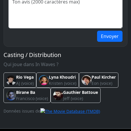
Envoyer
Casting / Distribution
Qui joue dans In Waves ?
Rio Vega
Lyna Khoudri
Paul Kircher
AJ (voice)
Kristen (voice)
Eon (voice)
Birane Ba
Gauthier Battoue
Francisco (voice)
Jeff (voice)
Données issues de