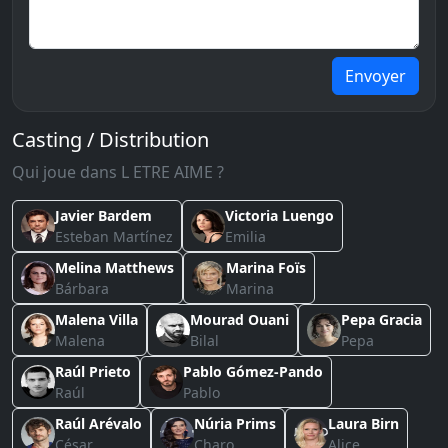
Envoyer
Casting / Distribution
Qui joue dans L ETRE AIME ?
Javier Bardem
Victoria Luengo
Esteban Martínez
Emilia
Melina Matthews
Marina Foïs
Bárbara
Marina
Malena Villa
Mourad Ouani
Pepa Gracia
Malena
Bilal
Pepa
Raúl Prieto
Pablo Gómez-Pando
Raúl
Pablo
Raúl Arévalo
Núria Prims
Laura Birn
César
Charo
Alice