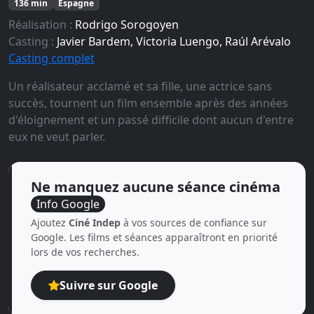
136 min
Espagne
Réalisation :
Rodrigo Sorogoyen
Casting :
Javier Bardem, Victoria Luengo, Raúl Arévalo
Casting complet
Un réalisateur acclamé et sa fille, une actrice sans
succès, tournent un film ensemble après des années
d'éloignement et un passé difficile dont aucun d'entre
eux ne veut parler.
Ne manquez aucune séance cinéma
Info Google
Ajoutez
Ciné Indep
à vos sources de confiance sur
Google. Les films et séances apparaîtront en priorité
lors de vos recherches.
Suivre sur Google