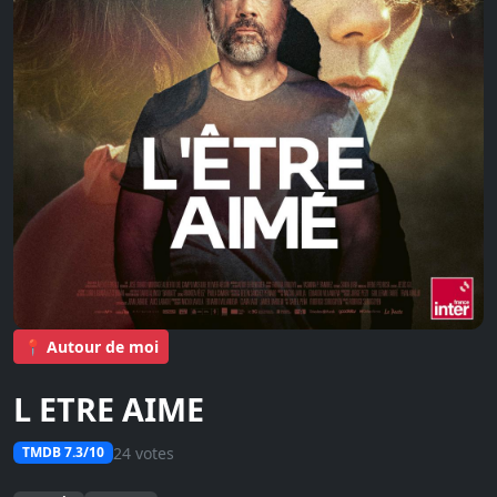
📍 Autour de moi
L ETRE AIME
24 votes
TMDB 7.3/10