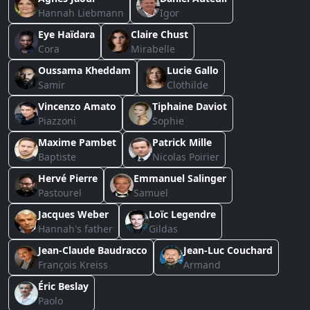
Hannah Liebmann
Igor
Eye Haïdara
Claire Chust
Cora
Mirabelle
Oussama Kheddam
Lucie Gallo
Samir
Clothilde
Vincenzo Amato
Tiphaine Daviot
Piazzoni
Sophie
Maxime Pambet
Patrick Mille
Baptiste
Nicolas Poirier
Hervé Pierre
Emmanuel Salinger
Pastourel
Samuel
Jacques Weber
Loïc Legendre
Hannah's father
Gildas
Jean-Claude Baudracco
Jean-Luc Couchard
François Kreiss
Armand
Éric Beslay
Paolo