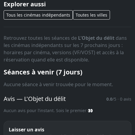
Explorer aussi
Tous les cinémas indépendants
Toutes les villes
Retrouvez toutes les séances de
L'Objet du délit
dans
les cinémas indépendants sur les 7 prochains jours :
horaires par cinéma, versions (VF/VOST) et accès à la
réservation quand elle est disponible.
Séances à venir (7 jours)
Aucune séance à venir trouvée pour le moment.
Avis — L'Objet du délit
0.0
/5 · 0 avis
Aucun avis pour l’instant. Sois le premier 👀
Laisser un avis