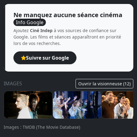
Ne manquez aucune séance cinéma
Info Google
Ajoutez
Ciné Indep
à vos sources de confiance sur
Google. Les films et séances apparaîtront en priorité
lors de vos recherches.
Suivre sur Google
IMAGES
Ouvrir la visionneuse (12)
Images : TMDB (The Movie Database)