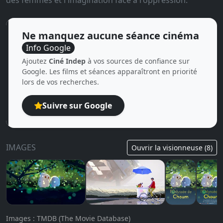
des femmes et l'imagination face à l'oppression.
Ne manquez aucune séance cinéma
Info Google
Ajoutez
Ciné Indep
à vos sources de confiance sur
Google. Les films et séances apparaîtront en priorité
lors de vos recherches.
Suivre sur Google
IMAGES
Ouvrir la visionneuse (8)
Images : TMDB (The Movie Database)