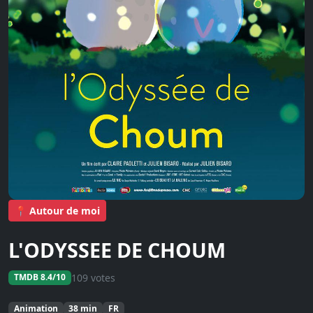
📍 Autour de moi
L'ODYSSEE DE CHOUM
109 votes
TMDB 8.4/10
Animation
38 min
FR