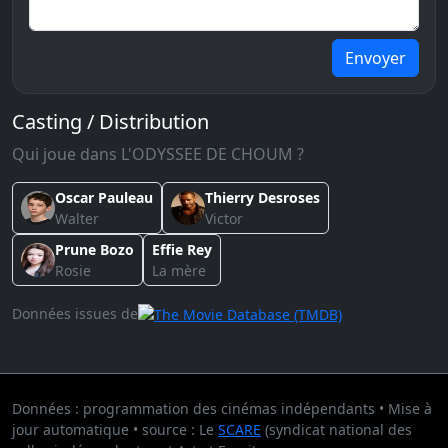
Envoyer
Casting / Distribution
Qui joue dans L'ODYSSEE DE CHOUM ?
Oscar Pauleau
Thierry Desroses
Walter
Victor
Prune Bozo
Effie Rey
Rosie
La mère
Données issues de
Données : programmation des cinémas indépendants • Mise à
jour automatique • source : Le
SCARE
(syndicat national des