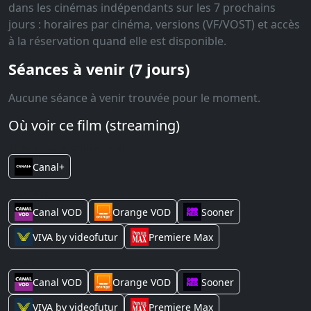
dans les cinémas indépendants sur les 7 prochains
jours : horaires par cinéma, versions (VF/VOST) et accès
à la réservation quand elle est disponible.
Séances à venir (7 jours)
Aucune séance à venir trouvée pour le moment.
Où voir ce film (streaming)
Streaming (abonnement)
Canal+
Location
Canal VOD
Orange VOD
Sooner
VIVA by videofutur
Premiere Max
Achat
Canal VOD
Orange VOD
Sooner
VIVA by videofutur
Premiere Max