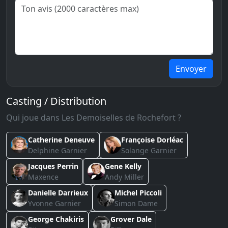
Envoyer
Casting / Distribution
Qui joue dans Les Demoiselles de Rochefort ?
Catherine Deneuve
Françoise Dorléac
Delphine Garnier
Solange Garnier
Jacques Perrin
Gene Kelly
Maxence
Andy Miller
Danielle Darrieux
Michel Piccoli
Yvonne Garnier
Simon Dame
George Chakiris
Grover Dale