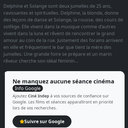
Delphine et Solange sont deux jumelles de 25 ans,
ravissantes et spirituelles. Delphine, la blonde, donne
des leçons de danse et Solange, la rousse, des cours de
solfège. Elle vivent dans la musique comme d’autres
vivent dans la lune et rêvent de rencontrer le grand
amour au coin de la rue. Justement des forains arrivent
en ville et fréquentent le bar que tient la mère des
jumelles. Une grande foire se prépare et un marin
rêveur cherche son idéal féminin…
Ne manquez aucune séance cinéma
Info Google
Ajoutez
Ciné Indep
à vos sources de confiance sur
Google. Les films et séances apparaîtront en priorité
lors de vos recherches.
Suivre sur Google