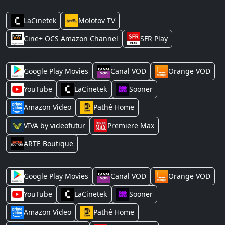
Streaming (abonnement)
LaCinetek
Molotov TV
Cine+ OCS Amazon Channel
SFR Play
Location
Google Play Movies
Canal VOD
Orange VOD
YouTube
LaCinetek
Sooner
Amazon Video
Pathé Home
VIVA by videofutur
Premiere Max
ARTE Boutique
Achat
Google Play Movies
Canal VOD
Orange VOD
YouTube
LaCinetek
Sooner
Amazon Video
Pathé Home