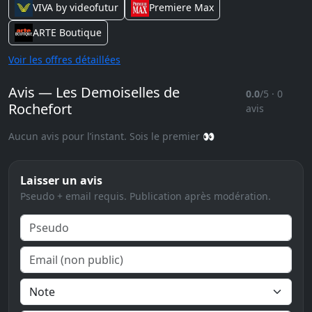
VIVA by videofutur
Premiere Max
ARTE Boutique
Voir les offres détaillées
Avis — Les Demoiselles de
0.0
/5 · 0
Rochefort
avis
Aucun avis pour l’instant. Sois le premier 👀
Laisser un avis
Pseudo + email requis. Publication après modération.