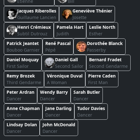
Etienne
Bill
Jacques Riberolles
Geneviève Thénier
Guillaume Lancien
Josette
Henri Crémieux
Pamela Hart
Leslie North
Subtil Dutrouz
Judith
Esther
Patrick Jeantet
René Pascal
Dorothée Blanck
Bouboo Garnier
Pépé
Passerby
Daniel Moquay
Daniel Gall
Bernard Fradet
First Sailor
Second Sailor
Second Gendarme
Remy Brozek
Véronique Duval
Pierre Caden
Third Gendarme
A Woman
First Man
Peter Ardran
Wendy Barry
Sarah Butler
Dancer
Dancer
Dancer
Anne Chapman
Jane Darling
Tudor Davies
Dancer
Dancer
Dancer
Lindsay Dolan
John McDonald
Dancer
Dancer