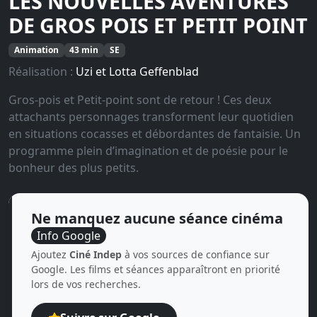
LES NOUVELLES AVENTURES
DE GROS POIS ET PETIT POINT
Animation
43 min
SE
Réalisation :
Uzi et Lotta Geffenblad
Gros-pois et Petit-point sont de retour ! Ces deux
attachants personnages transforment leur quotidien
en situations cocasses et débordantes de fantaisie. Un
programme plein d’imagination et de poésie pour le
bonheur des plus petits.
Ne manquez aucune séance cinéma
Info Google
Ajoutez
Ciné Indep
à vos sources de confiance sur
Google. Les films et séances apparaîtront en priorité
lors de vos recherches.