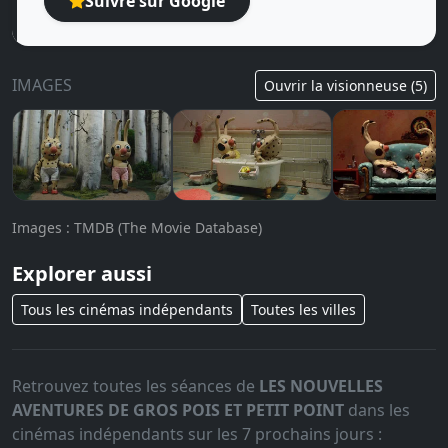
Suivre sur Google
IMAGES
Ouvrir la visionneuse (5)
Images : TMDB (The Movie Database)
Explorer aussi
Tous les cinémas indépendants
Toutes les villes
Retrouvez toutes les séances de
LES NOUVELLES
AVENTURES DE GROS POIS ET PETIT POINT
dans les
cinémas indépendants sur les 7 prochains jours :