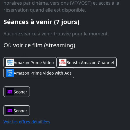
horaires par cinéma, versions (VF/VOST) et accès à la
réservation quand elle est disponible.
Séances à venir (7 jours)
Aucune séance à venir trouvée pour le moment.
Où voir ce film (streaming)
Streaming (abonnement)
Amazon Prime Video
Benshi Amazon Channel
Amazon Prime Video with Ads
Location
Sooner
Achat
Sooner
Voir les offres détaillées