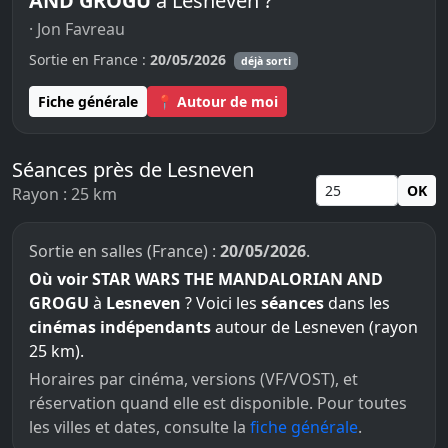
AND GROGU
à Lesneven ?
· Jon Favreau
Sortie en France :
20/05/2026
déjà sorti
Fiche générale
📍 Autour de moi
Séances près de Lesneven
OK
Rayon : 25 km
Sortie en salles (France) :
20/05/2026
.
Où voir STAR WARS THE MANDALORIAN AND
GROGU
à
Lesneven
? Voici les
séances
dans les
cinémas indépendants
autour de Lesneven (rayon
25 km).
Horaires par cinéma, versions (VF/VOST), et
réservation quand elle est disponible. Pour toutes
les villes et dates, consulte la
fiche générale
.