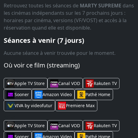
Retrouvez toutes les séances de
MARTY SUPREME
dans
les cinémas indépendants sur les 7 prochains jours :
horaires par cinéma, versions (VF/VOST) et accès à la
réservation quand elle est disponible.
Séances à venir (7 jours)
Aucune séance à venir trouvée pour le moment.
Où voir ce film (streaming)
Location
Apple TV Store
Canal VOD
Rakuten TV
Sooner
Amazon Video
Pathé Home
VIVA by videofutur
Premiere Max
Achat
Apple TV Store
Canal VOD
Rakuten TV
Sooner
Amazon Video
Pathé Home