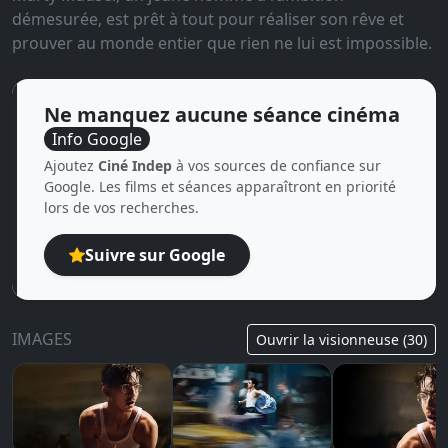
démesurée, est prêt à tout pour réaliser son rêve et
prouver au monde entier que rien ne lui est impossible.
Ne manquez aucune séance cinéma
Info Google
Ajoutez
Ciné Indep
à vos sources de confiance sur
Google. Les films et séances apparaîtront en priorité
lors de vos recherches.
Suivre sur Google
IMAGES
Ouvrir la visionneuse (30)