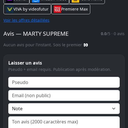
VIVA by videofutur
Premiere Max
Voir les offres détaillées
Avis — MARTY SUPREME
0.0
/5 · 0 avis
Aucun avis pour l’instant. Sois le premier 👀
Laisser un avis
Pseudo + email requis. Publication après modération.