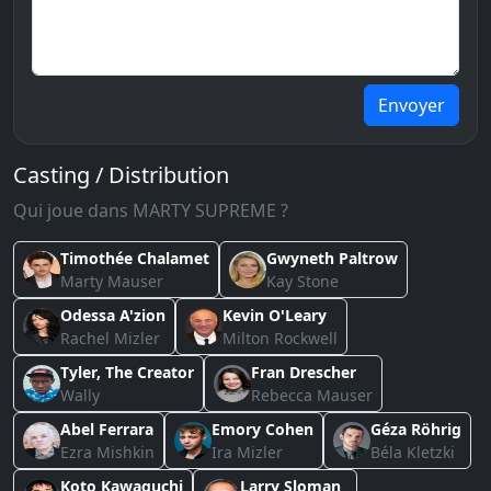
Envoyer
Casting / Distribution
Qui joue dans MARTY SUPREME ?
Timothée Chalamet
Gwyneth Paltrow
Marty Mauser
Kay Stone
Odessa A'zion
Kevin O'Leary
Rachel Mizler
Milton Rockwell
Tyler, The Creator
Fran Drescher
Wally
Rebecca Mauser
Abel Ferrara
Emory Cohen
Géza Röhrig
Ezra Mishkin
Ira Mizler
Béla Kletzki
Koto Kawaguchi
Larry Sloman