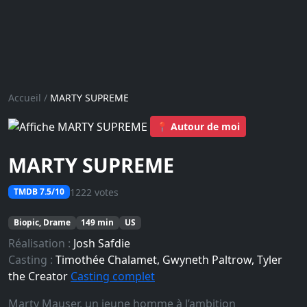
Accueil
/
MARTY SUPREME
📍 Autour de moi
MARTY SUPREME
1222 votes
TMDB 7.5/10
Biopic, Drame
149 min
US
Réalisation :
Josh Safdie
Casting :
Timothée Chalamet, Gwyneth Paltrow, Tyler
the Creator
Casting complet
Marty Mauser, un jeune homme à l’ambition