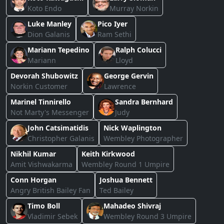
Koto Endo
Murray Norkin
Luke Manley
Pico Iyer
Dion Galanis
Ram Sethi
Mariann Tepedino
Ralph Colucci
Mariann
Lloyd
Devorah Shubowitz
George Gervin
Norkin Customer
Lawrence
Marinel Tinnirello
Sandra Bernhard
Not Marty's Messenger
Judy
John Catsimatidis
Nick Waplington
Christopher Galanis
Wembley Photographer
Nikhil Kumar
Keith Kirkwood
Amit Vishwakarma
Wembley Round 1 Umpire
Conn Horgan
Joshua Bennett
Angry British Bailey Fan
Ted Bailey
Timo Boll
Mahadeo Shivraj
Vladimir Sebek
Wembley Round 3 Umpire