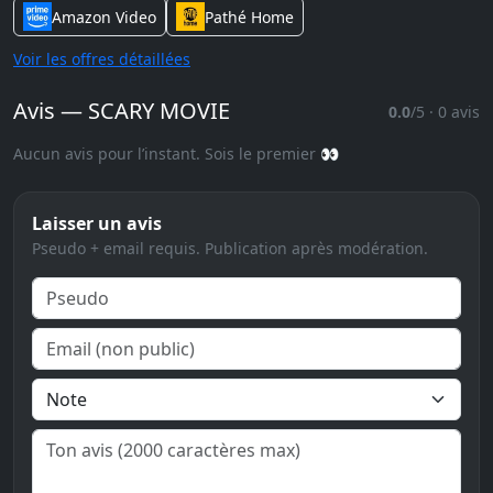
Amazon Video
Pathé Home
Voir les offres détaillées
Avis — SCARY MOVIE
0.0
/5 · 0 avis
Aucun avis pour l’instant. Sois le premier 👀
Laisser un avis
Pseudo + email requis. Publication après modération.