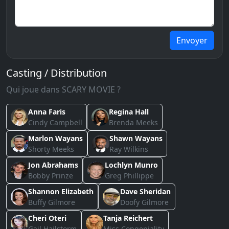
Envoyer
Casting / Distribution
Qui joue dans SCARY MOVIE ?
Anna Faris
Regina Hall
Cindy Campbell
Brenda Meeks
Marlon Wayans
Shawn Wayans
Shorty Meeks
Ray Wilkins
Jon Abrahams
Lochlyn Munro
Bobby Prinze
Greg Phillippe
Shannon Elizabeth
Dave Sheridan
Buffy Gilmore
Doofy Gilmore
Cheri Oteri
Tanja Reichert
Gail Hailstorm
Miss Congeniality