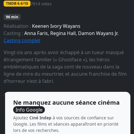
7814 votes
TMDB 6.4/10
96 min
Réalisation :
Keenen Ivory Wayans
Casting :
Anna Faris, Regina Hall, Damon Wayans Jr.
Casting complet
Vingt-six ans après avoir échappé à un tueur masqué
étrangement familier (« Ghostface »), les héros
emblématiques de la saga sont de nouveau dans la
ligne de mire du meurtrier, et aucune franchise de film
d’horreur n’est à l’abri.
Ne manquez aucune séance cinéma
Info Google
Ajoutez
Ciné Indep
à vos sources de confiance sur
Google. Les films et séances apparaîtront en priorité
lors de vos recherches.