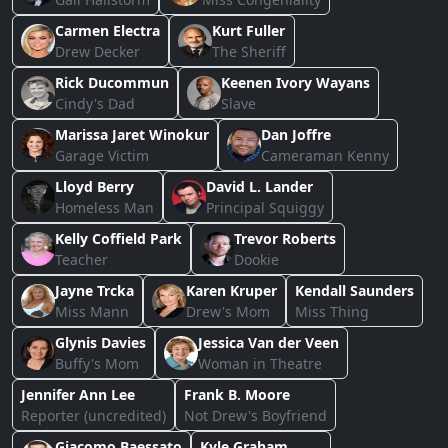
Carmen Electra
Kurt Fuller
Drew Decker
The Sheriff
Rick Ducommun
Keenen Ivory Wayans
Cindy's Dad
Slave
Marissa Jaret Winokur
Dan Joffre
Garage Victim
Cameraman Kenny
Lloyd Berry
David L. Lander
Homeless Man
Principal Squiggy
Kelly Coffield Park
Trevor Roberts
Teacher
Dookie
Jayne Trcka
Karen Kruper
Kendall Saunders
Miss Mann
Drew's Mom
Miss Thing
Glynis Davies
Jessica Van der Veen
Buffy's Mom
Woman in Theatre
Jennifer Ann Lee
Frank B. Moore
Reporter (uncredited)
Not Drew's Boyfriend
Giacomo Baessato
Kyle Graham