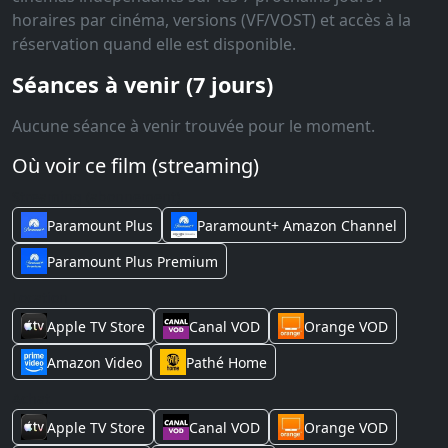
horaires par cinéma, versions (VF/VOST) et accès à la
réservation quand elle est disponible.
Séances à venir (7 jours)
Aucune séance à venir trouvée pour le moment.
Où voir ce film (streaming)
Streaming (abonnement)
Paramount Plus
Paramount+ Amazon Channel
Paramount Plus Premium
Location
Apple TV Store
Canal VOD
Orange VOD
Amazon Video
Pathé Home
Achat
Apple TV Store
Canal VOD
Orange VOD