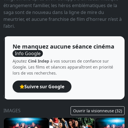
étrangement familier, les héros emblématiques de la
saga sont de nouveau dans la ligne de mire du
meurtrier, et aucune franchise de film d’horreur n’est à
l’abri.
Ne manquez aucune séance cinéma
Info Google
Ajoutez
Ciné Indep
à vos sources de confiance sur
Google. Les films et séances apparaîtront en priorité
lors de vos recherches.
Suivre sur Google
IMAGES
Ouvrir la visionneuse (32)