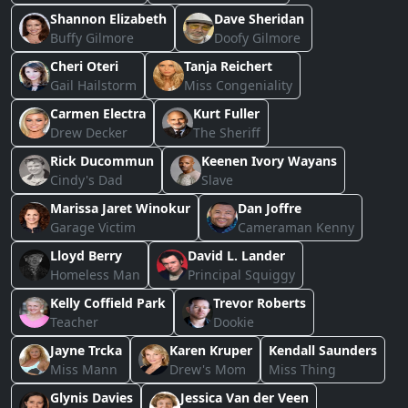
Shannon Elizabeth
Dave Sheridan
Buffy Gilmore
Doofy Gilmore
Cheri Oteri
Tanja Reichert
Gail Hailstorm
Miss Congeniality
Carmen Electra
Kurt Fuller
Drew Decker
The Sheriff
Rick Ducommun
Keenen Ivory Wayans
Cindy's Dad
Slave
Marissa Jaret Winokur
Dan Joffre
Garage Victim
Cameraman Kenny
Lloyd Berry
David L. Lander
Homeless Man
Principal Squiggy
Kelly Coffield Park
Trevor Roberts
Teacher
Dookie
Jayne Trcka
Karen Kruper
Kendall Saunders
Miss Mann
Drew's Mom
Miss Thing
Glynis Davies
Jessica Van der Veen