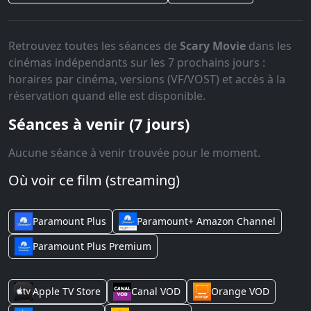
Retrouvez toutes les séances de
Scary Movie
dans les
cinémas indépendants sur les 7 prochains jours :
horaires par cinéma, versions (VF/VOST) et accès à la
réservation quand elle est disponible.
Séances à venir (7 jours)
Aucune séance à venir trouvée pour le moment.
Où voir ce film (streaming)
Streaming (abonnement)
Paramount Plus
Paramount+ Amazon Channel
Paramount Plus Premium
Location
Apple TV Store
Canal VOD
Orange VOD