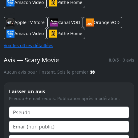
Amazon Video
Pathé Home
Achat
Apple TV Store
Canal VOD
Orange VOD
Amazon Video
Pathé Home
Voir les offres détaillées
Avis — Scary Movie
0.0
/5 · 0 avis
Aucun avis pour l’instant. Sois le premier 👀
Laisser un avis
Pseudo + email requis. Publication après modération.