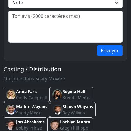
Envoyer
Casting / Distribution
Qui joue dans Scary Movie ?
Anna Faris
Regina Hall
Cindy Campbell
Brenda Meeks
Marlon Wayans
Shawn Wayans
Shorty Meeks
Ray Wilkins
Jon Abrahams
Lochlyn Munro
Bobby Prinze
Greg Phillippe