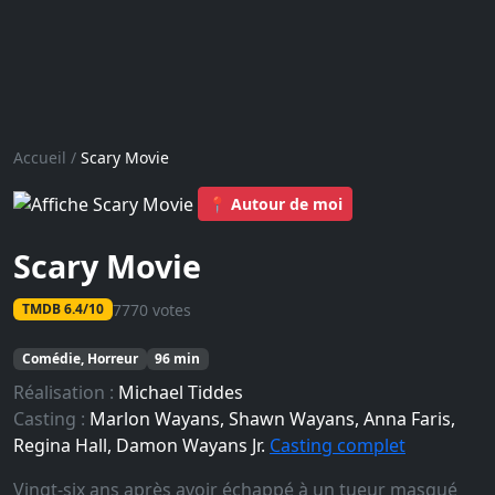
Accueil
/
Scary Movie
📍 Autour de moi
Scary Movie
7770 votes
TMDB 6.4/10
Comédie, Horreur
96 min
Réalisation :
Michael Tiddes
Casting :
Marlon Wayans, Shawn Wayans, Anna Faris,
Regina Hall, Damon Wayans Jr.
Casting complet
Vingt-six ans après avoir échappé à un tueur masqué