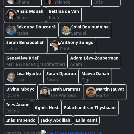
Shana
Yolande
Inès
Anaïs Monah
Bettina de Van
Kenza
Ilana
Sékouba Doucouré
Solal Bouloudnine
Moïse
Samuel
Sarah Benabdallah
Anthony Sonigo
Latifa
Rabbi
Geneviève Krief
Adam Lévy-Zauberman
Marie (Shana’s grandmother)
Adam
Lisa Nyarko
Sarah Djourou
Maëva Dahan
Lisa
Sarah
Gigi
Divine Mboyo
Sarah Bramms
Martin Jauvat
Divine
The Waitress
Martin
Ines Anane
Agnès Host
Palachandiran Thyshaant
Ieléna
Inès Trabendo
Jacky Abdillah
Lalla Rami
Données issues de