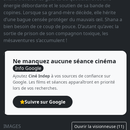
énergie débordante et le soutien de sa bande de
copines. Lorsque sa grand-mère décède, elle hérite
d’une bague censée protéger du mauvais œil. Shana a
bien besoin de ce coup de pouce. D’autant qu’avec la
sortie de prison de son compagnon toxique, les
mésaventures s’accumulent !
Ne manquez aucune séance cinéma
Info Google
Ajoutez
Ciné Indep
à vos sources de confiance sur
Google. Les films et séances apparaîtront en priorité
lors de vos recherches.
Suivre sur Google
IMAGES
Ouvrir la visionneuse (11)