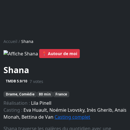
Accueil
/
Shana
📍 Autour de moi
Shana
7 votes
TMDB 5.9/10
Drame, Comédie
80 min
France
Réalisation :
Lila Pinell
Casting :
Eva Huault, Noémie Lvovsky, Inès Gherib, Anaïs
Monah, Bettina de Van
Casting complet
Shana traverse les galères du quotidien avec une