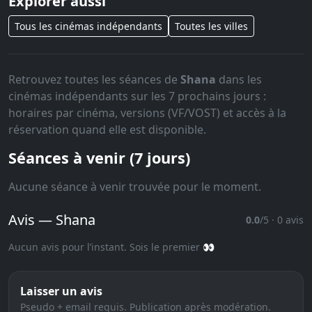
Explorer aussi
Tous les cinémas indépendants
Toutes les villes
Retrouvez toutes les séances de
Shana
dans les
cinémas indépendants sur les 7 prochains jours :
horaires par cinéma, versions (VF/VOST) et accès à la
réservation quand elle est disponible.
Séances à venir (7 jours)
Aucune séance à venir trouvée pour le moment.
Avis — Shana
0.0
/5 · 0 avis
Aucun avis pour l’instant. Sois le premier 👀
Laisser un avis
Pseudo + email requis. Publication après modération.