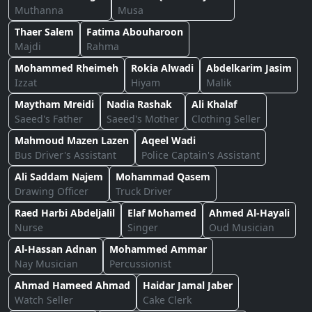
Muthanna
Musa
Thaer Salem
Fatima Abouharoon
Majdi
Rahma
Mohammed Rheimeh
Rokia Alwadi
Abdelkarim Jasim
Izzat
Hiyam
Malik
Maytham Mreidi
Nadia Rashak
Ali Khalaf
Saeed's Father
Saeed's Mother
Clothing Seller
Mahmoud Mazen Lazen
Aqeel Wadi
Bus Driver's Assistant
Police Captain's Assistant
Ali Saddam Najem
Mohammad Qasem
Drawing Officer
Truck Driver
Raed Harbi Abdeljalil
Elaf Mohamed
Ahmed Al-Hayali
Nurse
Singer
Oud Musician
Al-Hassan Adnan
Mohammed Ammar
Nay Musician
Percussionist
Ahmad Hameed Ahmad
Haidar Jamal Jaber
Watch Seller
Cake Clerk