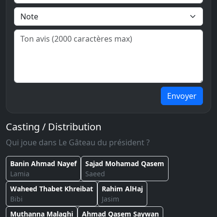
Envoyer
Casting / Distribution
Qui joue dans Le Gâteau du président ?
Banin Ahmad Nayef
Sajad Mohamad Qasem
Lamia
Saeed
Waheed Thabet Khreibat
Rahim AlHaj
Bibi
Jasim
Muthanna Malaghi
Ahmad Qasem Saywan