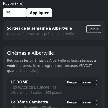
Rayon (km)
Appliquer
Sorties de la semaine à Albertville
Voir →
Nouveautés + séances près de Albertville.
Cinémas à Albertville
Retrouvez les
cinémas
de Albertville et leurs
séances à
venir
(horaires, films programmés, versions VF/VOST
quand disponibles).
LE DOME
Programme à venir
135 PLACE DE L EUROPE · 73
Albertville · 2 salles · 365 places
Le Dôme Gambetta
Programme à venir
12, rue Gambetta · 73 Albertville