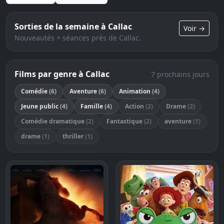
Sorties de la semaine à Callac
Voir →
Nouveautés + séances près de Callac.
Films par genre à Callac
7 prochains jours
Comédie
(6)
Aventure
(6)
Animation
(4)
Jeune public
(4)
Famille
(4)
Action
(2)
Drame
(2)
Comédie dramatique
(2)
Fantastique
(2)
aventure
(1)
drame
(1)
thriller
(1)