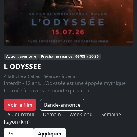
Action, aventure
Prochaine séance : 06/08 à 20:30
L ODYSSEE
À l’affiche à Callac · Séances à venir
Interdit - 12 ans. L’Odyssée est une épopée mythique
tournée à travers le monde qui suit le ...
Voir le film
Bande-annonce
Aujourd’hui
Demain
Week-end
Semaine
Rayon (km)
Appliquer