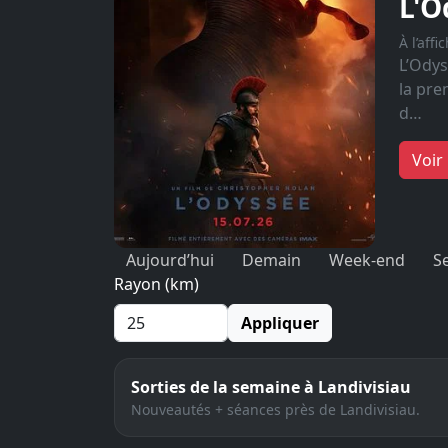
L'O
À l’aff
L’Odys
la pre
d…
Voir 
Aujourd’hui
Demain
Week-end
S
Rayon (km)
Appliquer
Sorties de la semaine à Landivisiau
Nouveautés + séances près de Landivisiau.