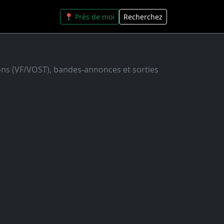
📍 Près de moi
Recherchez
ions (VF/VOST), bandes-annonces et sorties