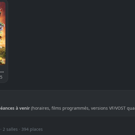
La Pat’ Patrouille : Le film mission Dino
15
séances à venir
(horaires, films programmés, versions VF/VOST qua
 2 salles · 394 places