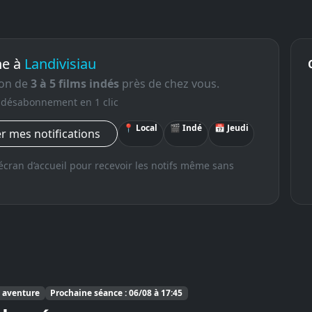
ne à
Landivisiau
ion de
3 à 5 films indés
près de chez vous.
 · désabonnement en 1 clic
📍 Local
🎬 Indé
📅 Jeudi
r mes notifications
n écran d’accueil pour recevoir les notifs même sans
, aventure
Prochaine séance : 06/08 à 17:45