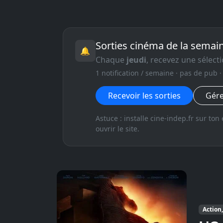
Sorties cinéma de la semai
🔔
Chaque
jeudi
, recevez une sélect
1 notification / semaine · pas de pub
Recevoir les sorties
Gére
Astuce : installe cine-indep.fr sur to
ouvrir le site.
Action