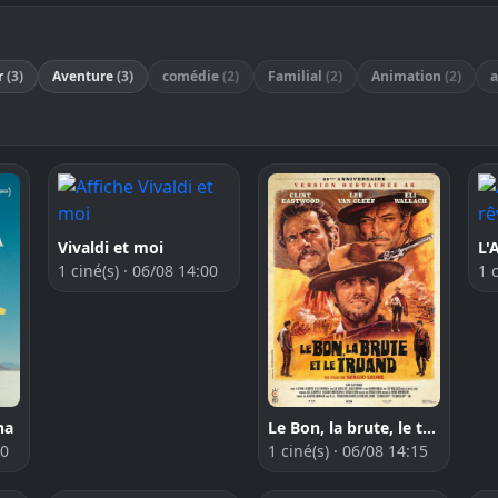
er
(3)
Aventure
(3)
comédie
(2)
Familial
(2)
Animation
(2)
Vivaldi et moi
L'
1 ciné(s) · 06/08 14:00
1 
Le Bon, la brute, le truand
ha
1 ciné(s) · 06/08 14:15
30