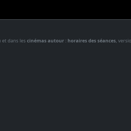
u
et dans les
cinémas autour
:
horaires des séances
, vers