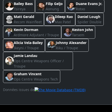
Bailey Bass
Filip Geljo
Duane Evans Jr.
Tsireya
Aonung
Rotxo
Matt Gerald
Dileep Rao
Daniel Lough
Recom Wainfleet
Max Patel
Spider Double
Kevin Dorman
Keston John
Ardmore Adjutant / Troupe
Tarsem
Alicia Vela-Bailey
Johnny Alexander
Ikeyni / Troupe
Riku / Troupe
Jamie Landau
Ops Centre Weapons Officer /
Troupe
Graham Vincent
Ops Centre Weapons Tech
Données issues de