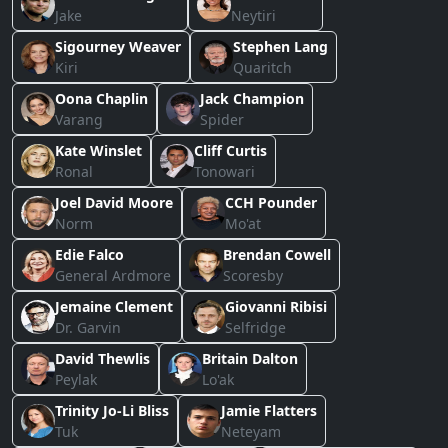
Jake
Neytiri
Sigourney Weaver
Stephen Lang
Kiri
Quaritch
Oona Chaplin
Jack Champion
Varang
Spider
Kate Winslet
Cliff Curtis
Ronal
Tonowari
Joel David Moore
CCH Pounder
Norm
Mo'at
Edie Falco
Brendan Cowell
General Ardmore
Scoresby
Jemaine Clement
Giovanni Ribisi
Dr. Garvin
Selfridge
David Thewlis
Britain Dalton
Peylak
Lo'ak
Trinity Jo-Li Bliss
Jamie Flatters
Tuk
Neteyam