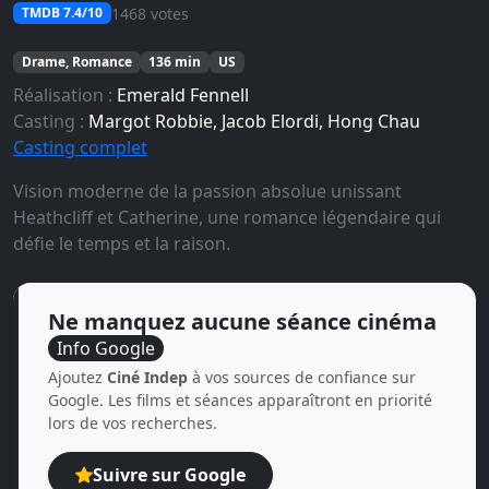
1468 votes
TMDB 7.4/10
Drame, Romance
136 min
US
Réalisation :
Emerald Fennell
Casting :
Margot Robbie, Jacob Elordi, Hong Chau
Casting complet
Vision moderne de la passion absolue unissant
Heathcliff et Catherine, une romance légendaire qui
défie le temps et la raison.
Ne manquez aucune séance cinéma
Info Google
Ajoutez
Ciné Indep
à vos sources de confiance sur
Google. Les films et séances apparaîtront en priorité
lors de vos recherches.
Suivre sur Google