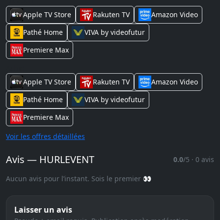
Location
Apple TV Store
Rakuten TV
Amazon Video
Pathé Home
VIVA by videofutur
Premiere Max
Achat
Apple TV Store
Rakuten TV
Amazon Video
Pathé Home
VIVA by videofutur
Premiere Max
Voir les offres détaillées
Avis — HURLEVENT
0.0
/5 · 0 avis
Aucun avis pour l’instant. Sois le premier 👀
Laisser un avis