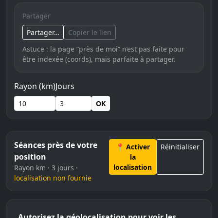
Partager
Partager…
Copier le lien
Astuce : la page “près de moi” n’est pas faite pour
être indexée (coords), mais parfaite à partager.
Rayon (km)
Jours
OK
Séances près de votre
📍 Activer
Réinitialiser
position
la
localisation
Rayon km · 3 jours ·
localisation non fournie
Autorisez la géolocalisation pour voir les