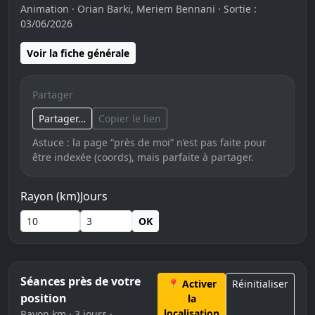
Animation · Orian Barki, Meriem Bennani · Sortie :
03/06/2026
Voir la fiche générale
Partager
Partager…
Copier le lien
Astuce : la page “près de moi” n’est pas faite pour
être indexée (coords), mais parfaite à partager.
Rayon (km)
Jours
OK
Séances près de votre
📍 Activer
Réinitialiser
position
la
localisation
Rayon km · 3 jours ·