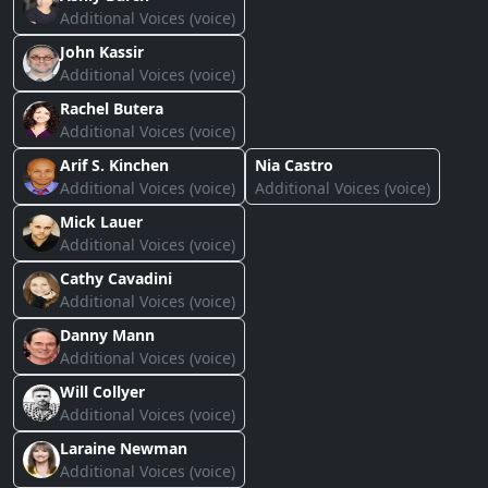
Additional Voices (voice)
John Kassir
Additional Voices (voice)
Rachel Butera
Additional Voices (voice)
Arif S. Kinchen
Nia Castro
Additional Voices (voice)
Additional Voices (voice)
Mick Lauer
Additional Voices (voice)
Cathy Cavadini
Additional Voices (voice)
Danny Mann
Additional Voices (voice)
Will Collyer
Additional Voices (voice)
Laraine Newman
Additional Voices (voice)