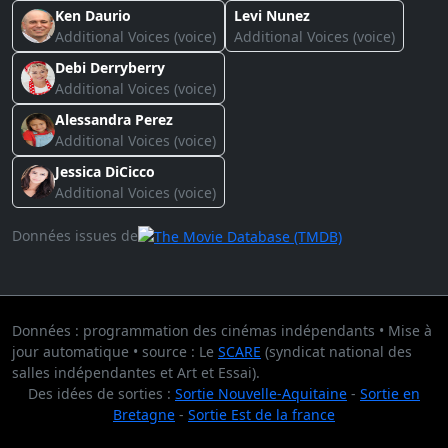
Ken Daurio
Levi Nunez
Additional Voices (voice)
Additional Voices (voice)
Debi Derryberry
Additional Voices (voice)
Alessandra Perez
Additional Voices (voice)
Jessica DiCicco
Additional Voices (voice)
Données issues de
Données : programmation des cinémas indépendants • Mise à
jour automatique • source : Le
SCARE
(syndicat national des
salles indépendantes et Art et Essai).
Des idées de sorties :
Sortie Nouvelle-Aquitaine
-
Sortie en
Bretagne
-
Sortie Est de la france