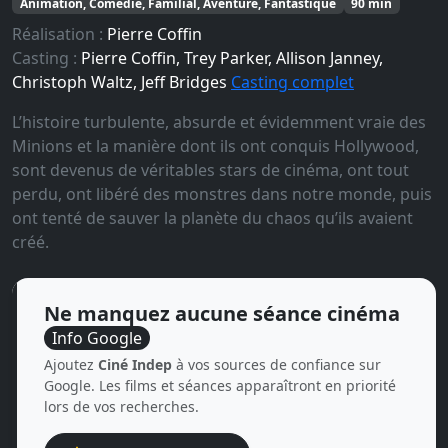
Animation, Comédie, Familial, Aventure, Fantastique
90 min
Réalisation :
Pierre Coffin
Casting :
Pierre Coffin, Trey Parker, Allison Janney,
Christoph Waltz, Jeff Bridges
Casting complet
L’histoire turbulente, absurde et évidemment vraie des
Minions et la manière dont ils ont conquis Hollywood,
sont devenus de véritables stars de cinéma, ont tout
perdu, ont libéré des monstres dans notre monde, puis
ont tenté de sauver la planète du chaos qu’ils avaient
créé.
Ne manquez aucune séance cinéma
Info Google
Ajoutez
Ciné Indep
à vos sources de confiance sur
Google. Les films et séances apparaîtront en priorité
lors de vos recherches.