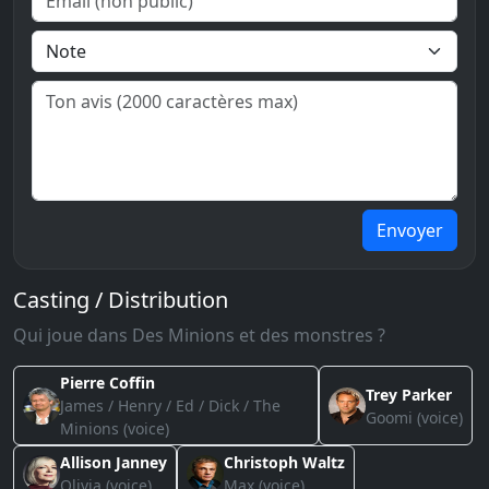
Envoyer
Casting / Distribution
Qui joue dans Des Minions et des monstres ?
Pierre Coffin
Trey Parker
James / Henry / Ed / Dick / The
Goomi (voice)
Minions (voice)
Allison Janney
Christoph Waltz
Olivia (voice)
Max (voice)