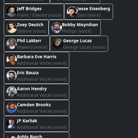
Jeff Bridges
Jesse Eisenberg
Frank / Elwood (voice)
Dort (voice)
Zoey Deutch
Bobby Moynihan
Debbie (voice)
Phillips (voice)
Phil LaMarr
George Lucas
Howard (voice)
George Lucas (voice)
Barbara Eve Harris
Additional Voices (voice)
Eric Bauza
Additional Voices (voice)
Aaron Hendry
Additional Voices (voice)
Camden Brooks
Additional Voices (voice)
JP Karliak
Additional Voices (voice)
Ashly Burch