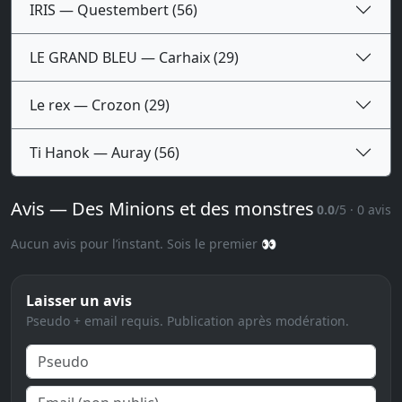
IRIS — Questembert (56)
LE GRAND BLEU — Carhaix (29)
Le rex — Crozon (29)
Ti Hanok — Auray (56)
Avis — Des Minions et des monstres
0.0
/5 · 0 avis
Aucun avis pour l’instant. Sois le premier 👀
Laisser un avis
Pseudo + email requis. Publication après modération.