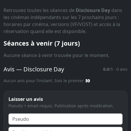
Retrouvez toutes les séances de
Disclosure Day
dans
les cinémas indépendants sur les 7 prochains jours :
horaires par cinéma, versions (VF/VOST) et accès à la
réservation quand elle est disponible.
Séances à venir (7 jours)
Aucune séance à venir trouvée pour le moment.
Avis — Disclosure Day
0.0
/5 · 0 avis
Aucun avis pour l’instant. Sois le premier 👀
Laisser un avis
Pseudo + email requis. Publication après modération.