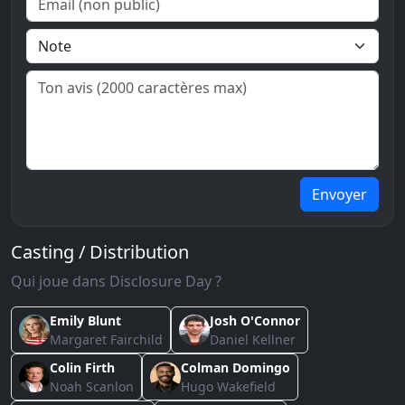
Envoyer
Casting / Distribution
Qui joue dans Disclosure Day ?
Emily Blunt
Josh O'Connor
Margaret Fairchild
Daniel Kellner
Colin Firth
Colman Domingo
Noah Scanlon
Hugo Wakefield