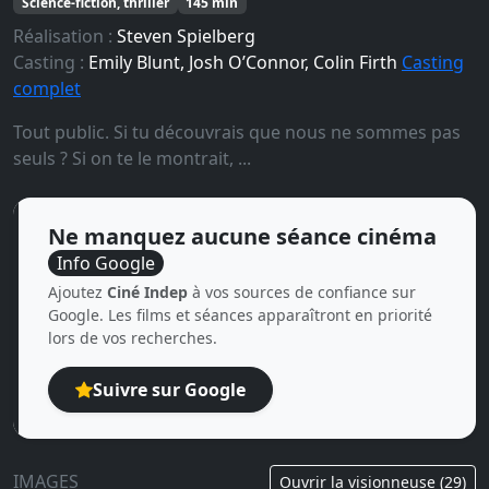
Science-fiction, thriller
145 min
Réalisation :
Steven Spielberg
Casting :
Emily Blunt, Josh O’Connor, Colin Firth
Casting
complet
Tout public. Si tu découvrais que nous ne sommes pas
seuls ? Si on te le montrait, ...
Ne manquez aucune séance cinéma
Info Google
Ajoutez
Ciné Indep
à vos sources de confiance sur
Google. Les films et séances apparaîtront en priorité
lors de vos recherches.
Suivre sur Google
IMAGES
Ouvrir la visionneuse (29)