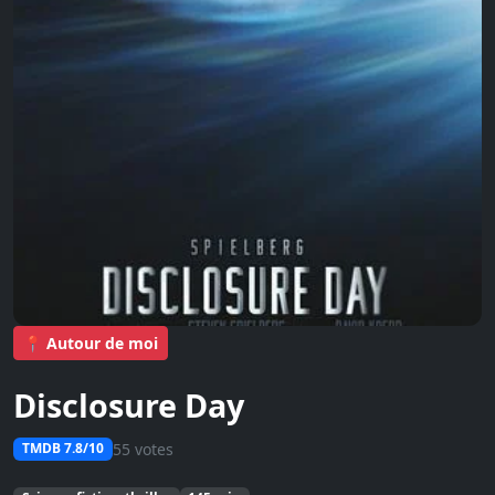
📍 Autour de moi
Disclosure Day
55 votes
TMDB 7.8/10