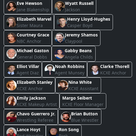
Eve Hewson
Wyatt Russell
Jane Blakenship
Jackson
Elizabeth Marvel
Henry Lloyd-Hughes
Sister Maura
Casper Boyd
Courtney Grace
Jeremy Shamos
NBC Anchor
Claypool
Michael Gaston
Gabby Beans
General Dobbs
Angela Childs
Elliot Villar
Noah Robbins
Clarke Thorell
Agent Diaz
Agent Munsey
KCXE Anchor
Elizabeth Stanley
Nina White
KCXE Anchor
KCXE Assistant
Emily Jackson
Margo Seibert
KCXE Makeup Artist
KCXE Floor Manager
Chavo Guerrero Jr.
Brian Button
Wrestling Referee
Blue Wrestler
Lance Hoyt
Ron Song
Red Wrestler
Park