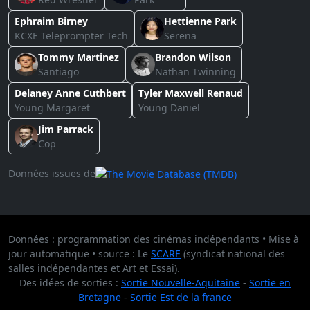
Ephraim Birney
Hettienne Park
KCXE Teleprompter Tech
Serena
Tommy Martinez
Brandon Wilson
Santiago
Nathan Twinning
Delaney Anne Cuthbert
Tyler Maxwell Renaud
Young Margaret
Young Daniel
Jim Parrack
Cop
Données issues de
Données : programmation des cinémas indépendants • Mise à
jour automatique • source : Le
SCARE
(syndicat national des
salles indépendantes et Art et Essai).
Des idées de sorties :
Sortie Nouvelle-Aquitaine
-
Sortie en
Bretagne
-
Sortie Est de la france