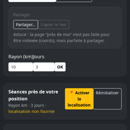
Partager
Partager…
Copier le lien
Astuce : la page “près de moi” n’est pas faite pour
être indexée (coords), mais parfaite à partager.
Rayon (km)
Jours
OK
Séances près de votre
📍 Activer
Réinitialiser
position
la
localisation
Rayon km · 3 jours ·
localisation non fournie