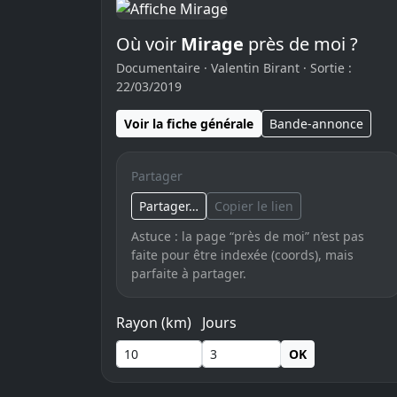
Où voir
Mirage
près de moi ?
Documentaire · Valentin Birant · Sortie :
22/03/2019
Voir la fiche générale
Bande-annonce
Partager
Partager…
Copier le lien
Astuce : la page “près de moi” n’est pas
faite pour être indexée (coords), mais
parfaite à partager.
Rayon (km)
Jours
OK