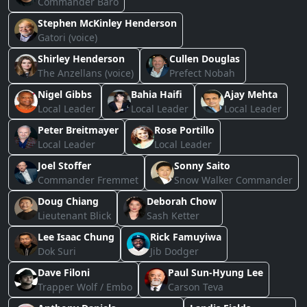
Commander Baro
Stephen McKinley Henderson
Gatori (voice)
Shirley Henderson
Cullen Douglas
The Anzellans (voice)
Prefect Nobah
Nigel Gibbs
Bahia Haifi
Ajay Mehta
Local Leader
Local Leader
Local Leader
Peter Breitmayer
Rose Portillo
Local Leader
Local Leader
Joel Stoffer
Sonny Saito
Commander Fremmet
Snow Walker Commander
Doug Chiang
Deborah Chow
Lieutenant Blick
Sash Ketter
Lee Isaac Chung
Rick Famuyiwa
Dok Suri
Jib Dodger
Dave Filoni
Paul Sun-Hyung Lee
Trapper Wolf / Embo
Carson Teva