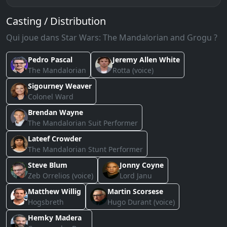
Casting / Distribution
Qui joue dans Star Wars: The Mandalorian and Grogu ?
Pedro Pascal
Jeremy Allen White
The Mandalorian
Rotta (voice)
Sigourney Weaver
Colonel Ward
Brendan Wayne
The Mandalorian Suit Performer
Lateef Crowder
The Mandalorian Stunt Performer
Steve Blum
Jonny Coyne
Zeb Orrelios (voice)
Lord Janu
Matthew Willig
Martin Scorsese
Hogsbreth
Hugo Durant (voice)
Hemky Madera