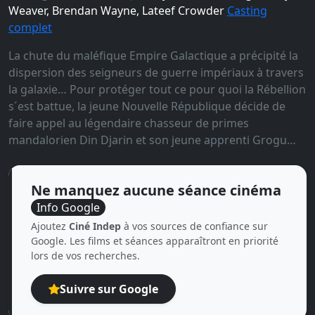
Weaver, Brendan Wayne, Lateef Crowder
Casting
complet
La chute du maléfique Empire Galactique a précipité la
dispersion des seigneurs de guerre impériaux à travers
la galaxie… Pour protéger tout ce pour quoi la Rébellion
s´est battue, la jeune Nouvelle République décide de
faire appel au légendaire chasseur de primes
mandalorien Din Djarin et son jeune apprenti Grogu…
Ne manquez aucune séance cinéma
Info Google
Ajoutez
Ciné Indep
à vos sources de confiance sur
Google. Les films et séances apparaîtront en priorité
lors de vos recherches.
Suivre sur Google