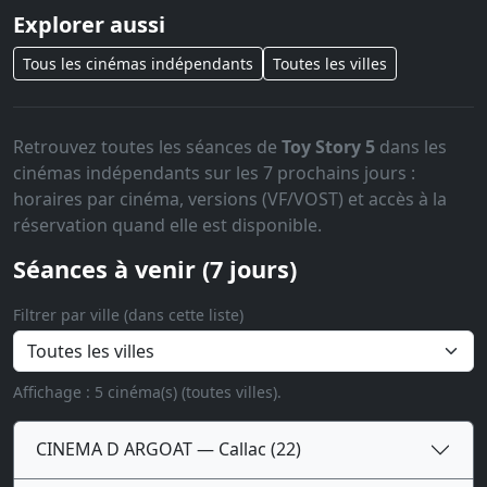
Explorer aussi
Tous les cinémas indépendants
Toutes les villes
Retrouvez toutes les séances de
Toy Story 5
dans les
cinémas indépendants sur les 7 prochains jours :
horaires par cinéma, versions (VF/VOST) et accès à la
réservation quand elle est disponible.
Séances à venir (7 jours)
Filtrer par ville (dans cette liste)
Affichage : 5 cinéma(s) (toutes villes).
CINEMA D ARGOAT — Callac (22)