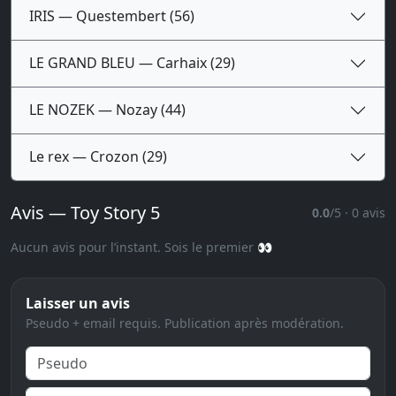
IRIS — Questembert (56)
LE GRAND BLEU — Carhaix (29)
LE NOZEK — Nozay (44)
Le rex — Crozon (29)
Avis — Toy Story 5
0.0
/5 · 0 avis
Aucun avis pour l’instant. Sois le premier 👀
Laisser un avis
Pseudo + email requis. Publication après modération.