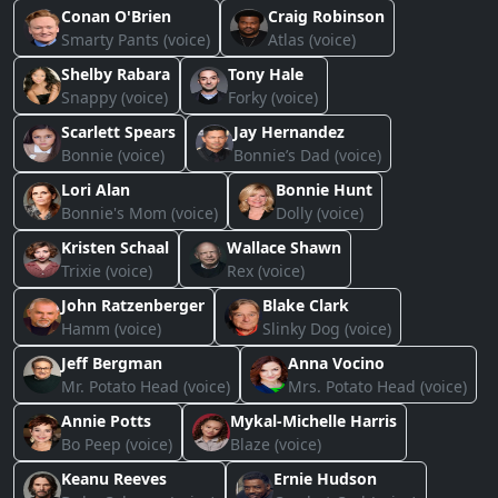
Conan O'Brien
Craig Robinson
Smarty Pants (voice)
Atlas (voice)
Shelby Rabara
Tony Hale
Snappy (voice)
Forky (voice)
Scarlett Spears
Jay Hernandez
Bonnie (voice)
Bonnie’s Dad (voice)
Lori Alan
Bonnie Hunt
Bonnie's Mom (voice)
Dolly (voice)
Kristen Schaal
Wallace Shawn
Trixie (voice)
Rex (voice)
John Ratzenberger
Blake Clark
Hamm (voice)
Slinky Dog (voice)
Jeff Bergman
Anna Vocino
Mr. Potato Head (voice)
Mrs. Potato Head (voice)
Annie Potts
Mykal-Michelle Harris
Bo Peep (voice)
Blaze (voice)
Keanu Reeves
Ernie Hudson