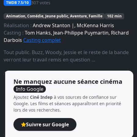
307 votes
TMDB 7.5/10
Animation, Comédie, Jeune public, Aventure, Famille
102 min
Réalisation :
Andrew Stanton |, McKenna Harris
Casting :
Tom Hanks, Jean-Philippe Puymartin, Richard
Darbois
Casting complet
Tout public. Buzz, Woody, Jessie et le reste de la bande
verront leur travail remis en question ...
Ne manquez aucune séance cinéma
Info Google
Ajoutez
Ciné Indep
à vos sources de confiance sur
Google. Les films et séances apparaîtront en priorité
lors de vos recherches.
Suivre sur Google