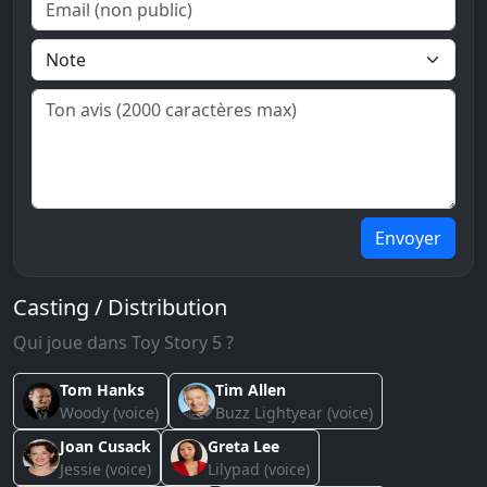
Envoyer
Casting / Distribution
Qui joue dans Toy Story 5 ?
Tom Hanks
Tim Allen
Woody (voice)
Buzz Lightyear (voice)
Joan Cusack
Greta Lee
Jessie (voice)
Lilypad (voice)