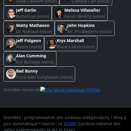
Duke Caboom (voice)
Combat Carl (voice)
Jeff Garlin
Melissa Villaseñor
Buttercup (voice)
Karen Beverly (voice)
Matty Matheson
John Hopkins
Dr. Nutcase (voice)
Mr. Pricklepants (voice)
Jeff Pidgeon
Krys Marshall
Aliens (voice)
Blaze's Mom (voice)
Alan Cumming
Evil Bullseye (voice)
Bad Bunny
Pizza with Sunglasses (voice)
Données issues de
Données : programmation des cinémas indépendants • Mise à
jour automatique • source : Le
SCARE
(syndicat national des
salles indépendantes et Art et Essai).