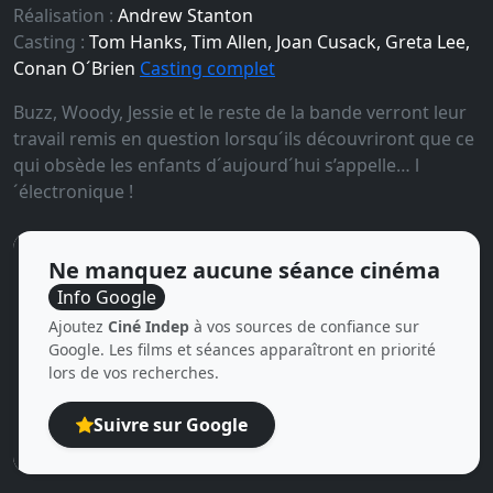
Réalisation :
Andrew Stanton
Casting :
Tom Hanks, Tim Allen, Joan Cusack, Greta Lee,
Conan O´Brien
Casting complet
Buzz, Woody, Jessie et le reste de la bande verront leur
travail remis en question lorsqu´ils découvriront que ce
qui obsède les enfants d´aujourd´hui s’appelle… l
´électronique !
Ne manquez aucune séance cinéma
Info Google
Ajoutez
Ciné Indep
à vos sources de confiance sur
Google. Les films et séances apparaîtront en priorité
lors de vos recherches.
Suivre sur Google