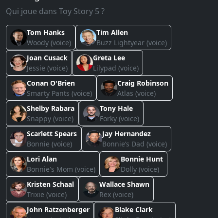
Qui joue dans Toy Story 5 ?
Tom Hanks
Tim Allen
Woody (voice)
Buzz Lightyear (voice)
Joan Cusack
Greta Lee
Jessie (voice)
Lilypad (voice)
Conan O'Brien
Craig Robinson
Smarty Pants (voice)
Atlas (voice)
Shelby Rabara
Tony Hale
Snappy (voice)
Forky (voice)
Scarlett Spears
Jay Hernandez
Bonnie (voice)
Bonnie’s Dad (voice)
Lori Alan
Bonnie Hunt
Bonnie's Mom (voice)
Dolly (voice)
Kristen Schaal
Wallace Shawn
Trixie (voice)
Rex (voice)
John Ratzenberger
Blake Clark