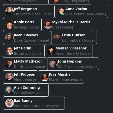
Hamm (voice)
Slinky Dog (voice)
Jeff Bergman
Anna Vocino
Mr. Potato Head (voice)
Mrs. Potato Head (voice)
Annie Potts
Mykal-Michelle Harris
Bo Peep (voice)
Blaze (voice)
Keanu Reeves
Ernie Hudson
Duke Caboom (voice)
Combat Carl (voice)
Jeff Garlin
Melissa Villaseñor
Buttercup (voice)
Karen Beverly (voice)
Matty Matheson
John Hopkins
Dr. Nutcase (voice)
Mr. Pricklepants (voice)
Jeff Pidgeon
Krys Marshall
Aliens (voice)
Blaze's Mom (voice)
Alan Cumming
Evil Bullseye (voice)
Bad Bunny
Pizza with Sunglasses (voice)