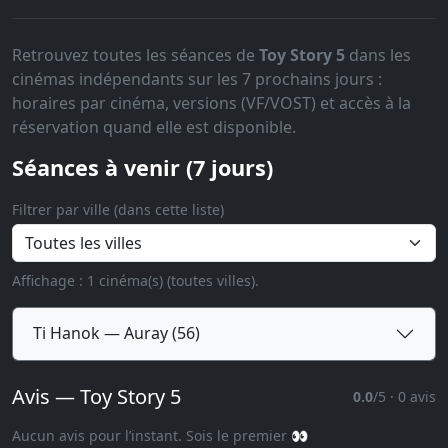
Retrouvez toutes les séances de
Toy Story 5
dans les
cinémas indépendants sur les 7 prochains jours :
horaires par cinéma, versions (VF/VOST) et accès à la
réservation quand elle est disponible.
Séances à venir (7 jours)
Filtrer par ville (dans cette liste)
Affichage : 1 cinéma(s) (toutes villes).
Ti Hanok — Auray (56)
Avis — Toy Story 5
0.0
/5 · 0 avis
Aucun avis pour l’instant. Sois le premier 👀