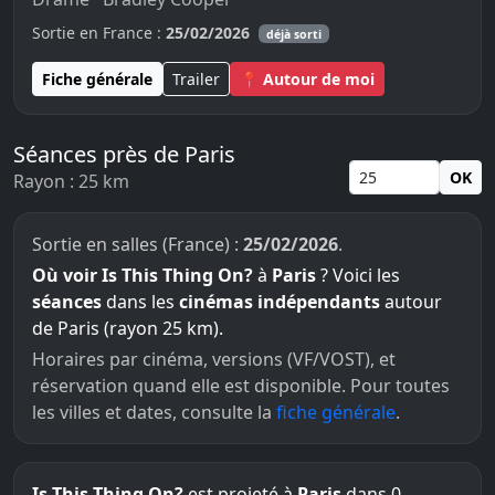
Sortie en France :
25/02/2026
déjà sorti
Fiche générale
Trailer
📍 Autour de moi
Séances près de Paris
OK
Rayon : 25 km
Sortie en salles (France) :
25/02/2026
.
Où voir Is This Thing On?
à
Paris
? Voici les
séances
dans les
cinémas indépendants
autour
de Paris (rayon 25 km).
Horaires par cinéma, versions (VF/VOST), et
réservation quand elle est disponible. Pour toutes
les villes et dates, consulte la
fiche générale
.
Is This Thing On?
est projeté à
Paris
dans 0