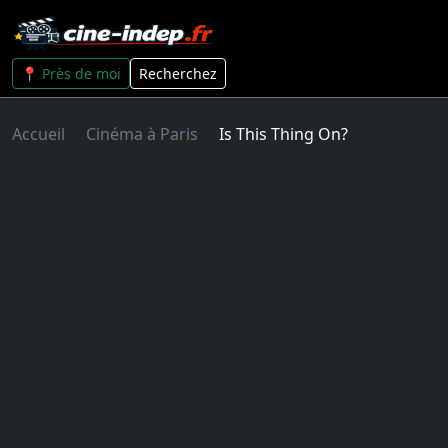
📍 Près de moi
Recherchez
Accueil
Cinéma à Paris
Is This Thing On?