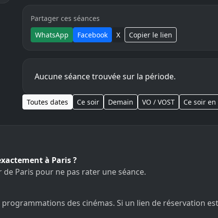
Partager ces séances
WhatsApp
Facebook
X
Copier le lien
Aucune séance trouvée sur la période.
Toutes dates
Ce soir
Demain
VO / VOST
Ce soir en
exactement à Paris ?
r de Paris pour ne pas rater une séance.
programmations des cinémas. Si un lien de réservation est af